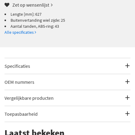
Zet op wensenlijst
Lengte [mm]: 627
Buitenvertanding wiel zijde: 25
Aantal tanden, ABS-ring: 43
Alle specificaties
Specificaties
Fabrikantcode
17-0342
OEM nummers
Merk
Metelli
Volvo
Vergelijkbare producten
Volvo
8250472
Categorie
Aandrijfas
Volvo
8602072
Toepasbaarheid
GSP 262023
Bekijk meer
Metelli Aandrijfas
Dit artikel is geschikt voor de volgende voertuigen
Lengte [mm]
627
€ 316,94
Laatst bekeken
SKF VKJC 6770