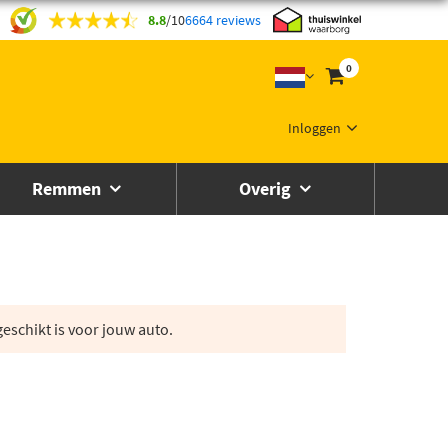
8.8
/
10
6664 reviews
0
Inloggen
Remmen
Overig
eschikt is voor jouw auto.