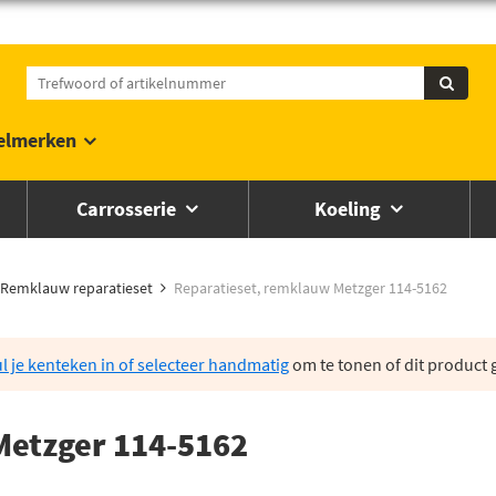
elmerken
Carrosserie
Koeling
Remklauw reparatieset
Reparatieset, remklauw Metzger 114-5162
l je kenteken in of selecteer handmatig
om te tonen of dit product g
Metzger 114-5162