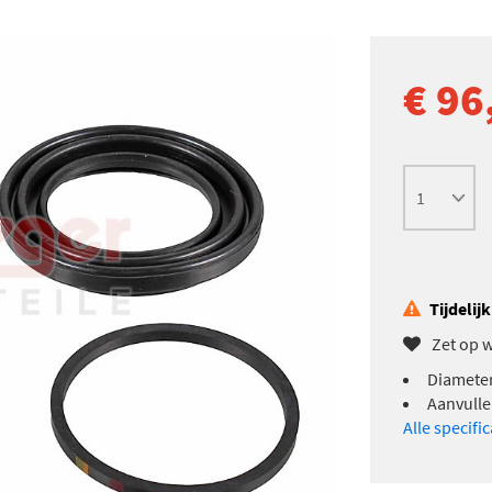
€ 96
Tijdelij
Zet op w
Diameter
Aanvulle
Alle specifi