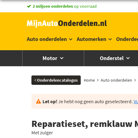
vandaag besteld,
2 miljoen onderdelen
morgen in huis *
op voorraad
Auto onderdelen
Automerken
Onderde
Motor
Onderstel
Onderdelencatalogus
Home
Auto onderdelen
Let op!
Je hebt nog geen auto geselecteerd.
Vu
Reparatieset, remklauw 
Met zuiger