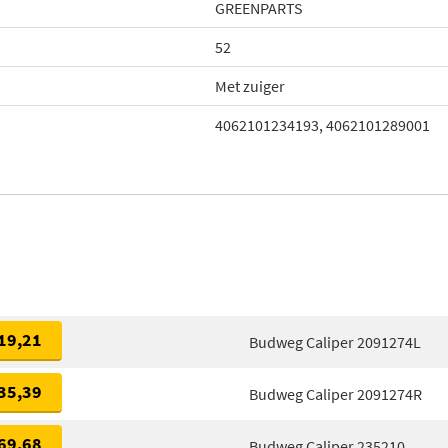
GREENPARTS
52
Met zuiger
4062101234193, 4062101289001
19,21
Budweg Caliper 2091274L
35,39
Budweg Caliper 2091274R
69,68
Budweg Caliper 235210