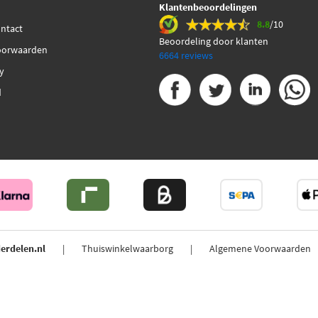
Klantenbeoordelingen
8.8
/10
ontact
Beoordeling door klanten
oorwaarden
6664 reviews
cy
d
erdelen.nl
Thuiswinkelwaarborg
Algemene Voorwaarden