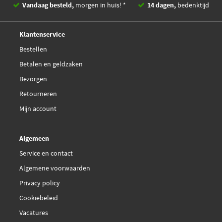
Vandaag besteld,
morgen in huis! *
14 dagen,
bedenktijd
€ 23,01
Febi Bilstein 116289
Deskundig,
advies
Klantenservice
€ 23,63
Febi Bilstein 116294
Bestellen
Betalen en geldzaken
€ 24,01
Febi Bilstein 116301
Bezorgen
€ 23,22
Retourneren
Febi Bilstein 16799
Mijn account
Herth+Buss Jakoparts
J3610522
Algemeen
Service en contact
Herth+Buss Jakoparts
Algemene voorwaarden
J3610526
Privacy policy
Herth+Buss Jakoparts
Cookiebeleid
J3610527
Vacatures