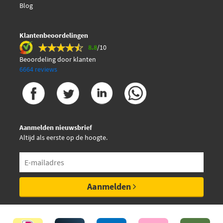
Blog
€ 22,80
Maxgear 19-2129
€ 43,22
Meyle 025 253 3715/W
Klantenbeoordelingen
8.8
/10
Beoordeling door klanten
Mintex MDB3027
6664 reviews
Mintex MDB3252
NK 223434
Aanmelden nieuwsbrief
Altijd als eerste op de hoogte.
NK 223442
Nipparts N3610518
Aanmelden
Nipparts N3610519
Optimal 12560