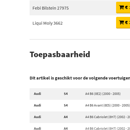
€ 
Febi Bilstein 27975
€ 
Liqui Moly 3662
Toepasbaarheid
Dit artikel is geschikt voor de volgende voertuige
Audi
S4
A4 B6 (8E2) (2000 - 2005)
Audi
S4
A4 B6 Avant (8E5) (2000 - 2005)
Audi
A4
A4 B6 Cabriolet (8H7) (2002 - 2
Audi
A4
A4 B6 Cabriolet (8H7) (2002 - 2