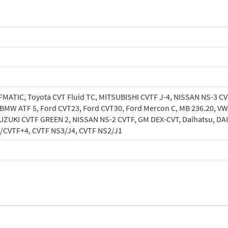
ATIC, Toyota CVT Fluid TC, MITSUBISHI CVTF J-4, NISSAN NS-3 CV
, BMW ATF 5, Ford CVT23, Ford CVT30, Ford Mercon C, MB 236.20, V
UZUKI CVTF GREEN 2, NISSAN NS-2 CVTF, GM DEX-CVT, Daihatsu, DA
CVTF+4, CVTF NS3/J4, CVTF NS2/J1