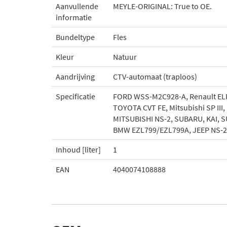
Aanvullende
MEYLE-ORIGINAL: True to OE.
informatie
Bundeltype
Fles
Kleur
Natuur
Aandrijving
CTV-automaat (traploos)
Specificatie
FORD WSS-M2C928-A, Renault ELFM
TOYOTA CVT FE, Mitsubishi SP III
MITSUBISHI NS-2, SUBARU, KAI, S
BMW EZL799/EZL799A, JEEP NS-2/
Inhoud [liter]
1
EAN
4040074108888