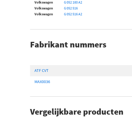
Volkswagen
G 052 180 A2
Volkswagen
G 052 516
Volkswagen
G 052 516 A2
Fabrikant nummers
ATF CVT
MAX0036
Vergelijkbare producten