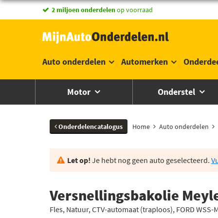
vandaag besteld,
2 miljoen onderdelen
morgen in huis *
op voorraad
Auto onderdelen
Automerken
Onderde
Motor
Onderstel
Onderdelencatalogus
Home
Auto onderdelen
Let op!
Je hebt nog geen auto geselecteerd.
Vu
Versnellingsbakolie Meyl
Fles, Natuur, CTV-automaat (traploos), FORD WSS