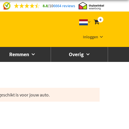
8.8
/
10
6664 reviews
0
Inloggen
Remmen
Overig
eschikt is voor jouw auto.