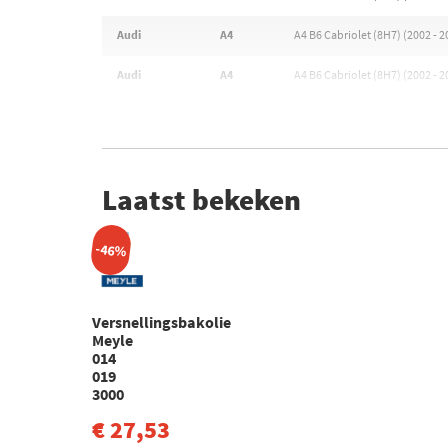
Audi
A4
A4 B6 Cabriolet (8H7) (2002 - 2
Audi
A4
A4 B6 Cabriolet (8H7) (2002 - 2
Laatst bekeken
-46%
Versnellingsbakolie
Meyle
014
019
3000
€ 27,53