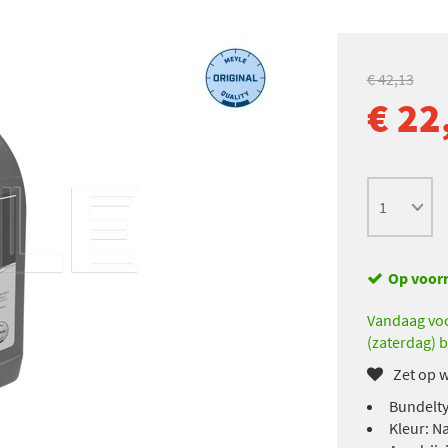
€ 42,13
€ 22
Op voor
Vandaag voo
(zaterdag) b
Zet op w
Bundelty
Kleur: N