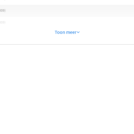
009)
009)
Toon meer