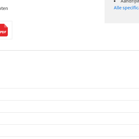
Aandrijv
Alle specifi
oten