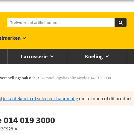
elmerken
Carrosserie
Koeling
Versnellingsbak olie
Versnellingsbakolie Meyle 014 019 3000
l je kenteken in of selecteer handmatig
om te tonen of dit product g
e 014 019 3000
-M2C928-A