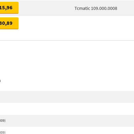
15,96
Tcmatic 109.000.0008
30,89
n
009)
009)