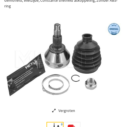
Gemoffeld, Wielzijde, Constante snelheid askoppeling, Zonder ABS-
ring
Vergroten