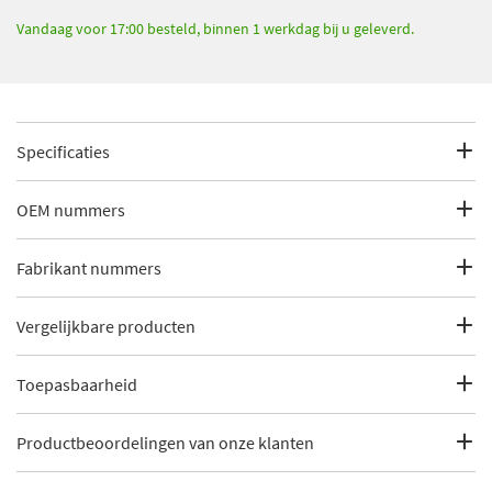
Vandaag voor 17:00 besteld, binnen 1 werkdag bij u geleverd.
Specificaties
Fabrikantcode
15-14 498 0003
OEM nummers
Merk
Meyle
Alfa Romeo
Fabrikant nummers
Alfa Romeo
46308235
Categorie
Homokineet
MCV0100
Vergelijkbare producten
Bekijk meer
Meyle Homokineet
Aanvullende informatie
MEYLE-ORIGINAL: True to OE.
Toepasbaarheid
GSP 802024
Oppervlakte
Gemoffeld
Dit artikel is geschikt voor de volgende voertuigen
Productbeoordelingen van onze klanten
IPD 31-2829
Inbouwplaats
Wielzijde
Alfa Romeo
159