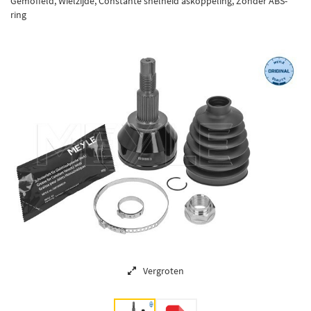
Gemoffeld, Wielzijde, Constante snelheid askoppeling, Zonder ABS-
ring
Vergroten