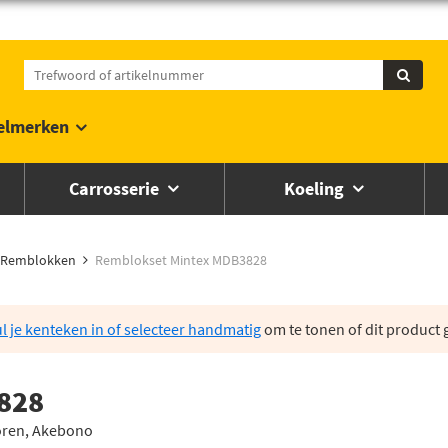
elmerken
Carrosserie
Koeling
Remblokken
Remblokset Mintex MDB3828
l je kenteken in of selecteer handmatig
om te tonen of dit product g
828
oren, Akebono