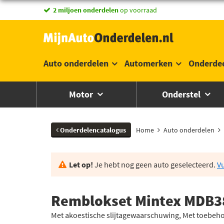
vandaag besteld,
2 miljoen onderdelen
morgen in huis *
op voorraad
Auto onderdelen
Automerken
Onderde
Motor
Onderstel
Onderdelencatalogus
Home
Auto onderdelen
Let op!
Je hebt nog geen auto geselecteerd.
Vu
Remblokset Mintex MDB3
Met akoestische slijtagewaarschuwing, Met toebeh