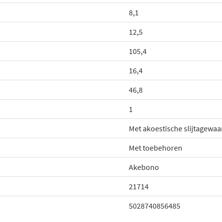
8,1
12,5
105,4
16,4
46,8
1
Met akoestische slijtagewa
Met toebehoren
Akebono
21714
5028740856485