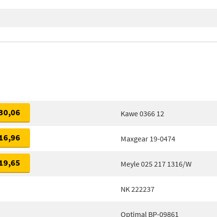
30,06
Kawe 0366 12
16,96
Maxgear 19-0474
19,65
Meyle 025 217 1316/W
NK 222237
Optimal BP-09861