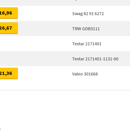
16,96
Swag 82 91 6272
26,67
TRW GDB3111
Textar 2171401
Textar 2171401-1131-00
21,36
Valeo 301668
n