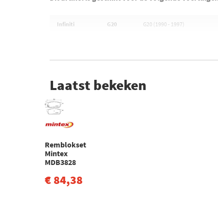
Infiniti
G20
G20 (1990 - 1997)
Laatst bekeken
Remblokset
Mintex
MDB3828
€ 84,38