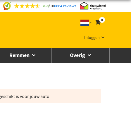
8.8
/
10
6664 reviews
0
Inloggen
Remmen
Overig
eschikt is voor jouw auto.