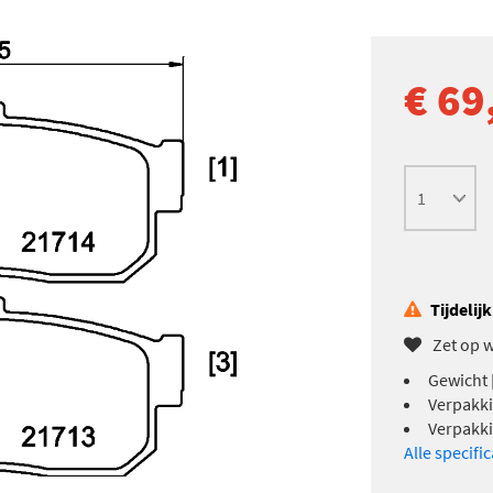
€ 69
Tijdelij
Zet op w
Gewicht 
Verpakki
Verpakki
Alle specifi