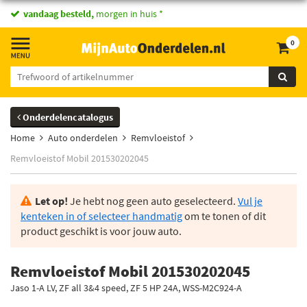
vandaag besteld,
morgen in huis *
0
Onderdelencatalogus
Home
Auto onderdelen
Remvloeistof
Remvloeistof Mobil 201530202045
Let op!
Je hebt nog geen auto geselecteerd.
Vul je
kenteken in of selecteer handmatig
om te tonen of dit
product geschikt is voor jouw auto.
Remvloeistof Mobil 201530202045
Jaso 1-A LV, ZF all 3&4 speed, ZF 5 HP 24A, WSS-M2C924-A