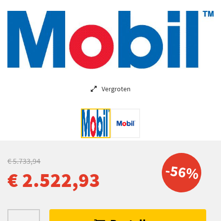
Vergroten
€ 5.733,94
-56%
€ 2.522,93