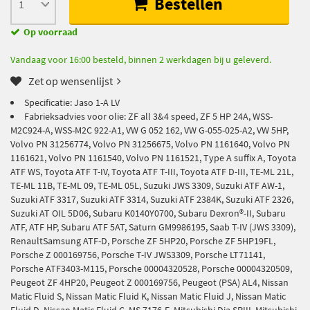
Bestellen
Op voorraad
Vandaag voor 16:00 besteld, binnen 2 werkdagen bij u geleverd.
Zet op wensenlijst
Specificatie: Jaso 1-A LV
Fabrieksadvies voor olie: ZF all 3&4 speed, ZF 5 HP 24A, WSS-
M2C924-A, WSS-M2C 922-A1, VW G 052 162, VW G-055-025-A2, VW 5HP,
Volvo PN 31256774, Volvo PN 31256675, Volvo PN 1161640, Volvo PN
1161621, Volvo PN 1161540, Volvo PN 1161521, Type A suffix A, Toyota
ATF WS, Toyota ATF T-IV, Toyota ATF T-III, Toyota ATF D-III, TE-ML 21L,
TE-ML 11B, TE-ML 09, TE-ML 05L, Suzuki JWS 3309, Suzuki ATF AW-1,
Suzuki ATF 3317, Suzuki ATF 3314, Suzuki ATF 2384K, Suzuki ATF 2326,
Suzuki AT OIL 5D06, Subaru K0140Y0700, Subaru Dexron®-II, Subaru
ATF, ATF HP, Subaru ATF 5AT, Saturn GM9986195, Saab T-IV (JWS 3309),
RenaultSamsung ATF-D, Porsche ZF 5HP20, Porsche ZF 5HP19FL,
Porsche Z 000169756, Porsche T-IV JWS3309, Porsche LT71141,
Porsche ATF3403-M115, Porsche 00004320528, Porsche 00004320509,
Peugeot ZF 4HP20, Peugeot Z 000169756, Peugeot (PSA) AL4, Nissan
Matic Fluid S, Nissan Matic Fluid K, Nissan Matic Fluid J, Nissan Matic