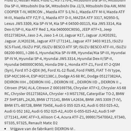
Fluid D, Nissan Matic Fluid C, MS 7176-E, Mitsubishi Dia SPIII, Mitsubishi
Dia SP-II, Mitsubishi Dia SK, Mitsubishi Dia J2/3, Mitsubishi Dia AW, MINI
COOPER T-IV, MERCON ., Mazda ATF S-1/N-1, Mazda ATF M-V, Mazda ATF
M-III, Mazda ATF FZ/F-1, Mazda ATF D-II, MAZDA ATF 3317, M2950-S,
Lexus JWS 3309, Kia SP-IV M, Kia SP-4 04500-00115, Kia JWS 3314, Kia
Dex-II/SP-II, Kia ATF Red 1, Kia 040000C90SG, JEEP ATF+3, Jeep
05127382AA, Jaso 2-A, Jaso 1-A LV, Jaguar K17, Jaguar JLM20292,
Jaguar JLM20238, Jaguar ATF LT71141, Jaguar ATF 3403 M115, ISUZU
SCS Fluid, ISUZU PSF, ISUZU BESCO ATF SP, ISUZU BESCO ATF-III, ISUZU
08200-9001, I-286-S, Hyundai/Kia SP-IV-RR, Hyundai/Kia SP-III, Hyundai
SP-IV M, Hyundai SP-4, Hyundai JWS 3314, Hyundai Dex-II/SP-II,
Hyundai 040000C90SG, Honda DW-1, Honda ATF-Z1, Ford XT-2-QSM
(Syn), Ford XT-2-QDX (M), Ford XL-12 fluid, Ford FNR5, FIAT T-IV type,
ESP-M2C166-H, ESP-M2C138CJ, Dodge AS 68 RC, Dodge 05127382AA,
DEXRON IIIH ., DEXRON IIIG ., DEXRON IIE ., DEXRON IID ., DEXRON II .,
Citroen (PSA) AL4, Citreon Z 000169756, Chrysler ATF+2, Chrysler AS 68
RC, Chrysler 05127382AA, Chrysler +3 MS7176E, Caterpillar TO-2, BMW
ZF 5HP18FL,24,30, BMW LT71141, BMW LA2634, BMW JWS 3309 (T-IV),
BMW ETL-8072B, BMW 7045E, Audi G 055 025 A2, Audi G 053 025-A2,
Audi G 052 162, Audi G 052 025-A2, AUDI G-055-025-A2, Audi 5 HP
LT71141, AMC ATF+3, Allison C-4, Acura ATF-Z1, 99991754700A2, 97340,
97335, 97325, Renault Matic D2
Vrijgave van de fabrikant: DEXRON-VI .