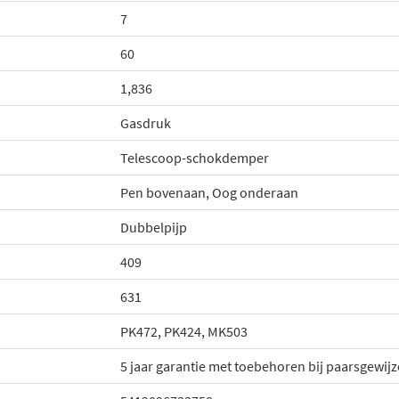
7
60
1,836
Gasdruk
Telescoop-schokdemper
Pen bovenaan, Oog onderaan
Dubbelpijp
409
631
PK472, PK424, MK503
5 jaar garantie met toebehoren bij paarsgewij