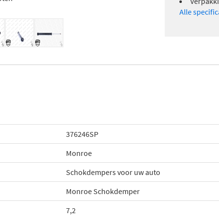
Verpakki
Alle specifi
376246SP
Monroe
Schokdempers voor uw auto
Monroe Schokdemper
7,2