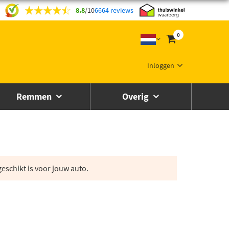
8.8
/
10
6664 reviews
0
Inloggen
Remmen
Overig
eschikt is voor jouw auto.