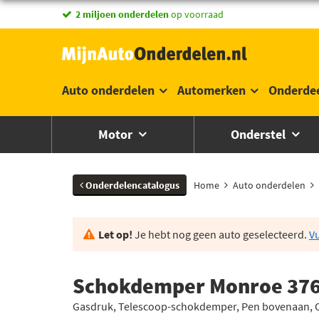
vandaag besteld,
morgen in huis *
Auto onderdelen
Automerken
Onderde
Motor
Onderstel
Onderdelencatalogus
Home
Auto onderdelen
Let op!
Je hebt nog geen auto geselecteerd.
Vu
Schokdemper Monroe 37
Gasdruk, Telescoop-schokdemper, Pen bovenaan,