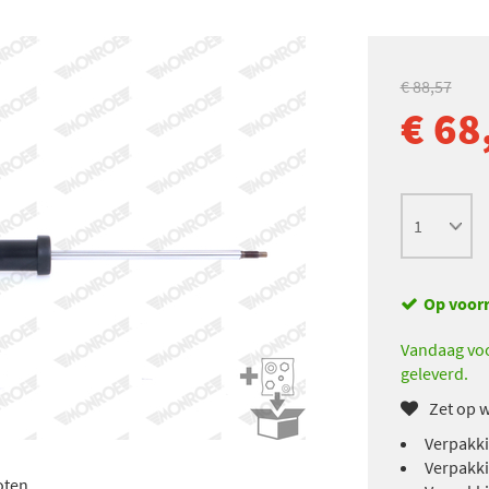
€ 88,57
€ 68
Op voor
Vandaag voo
geleverd.
Zet op w
Verpakki
Verpakki
oten