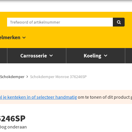
elmerken
Carrosserie
Koeling
Schokdemper
Schokdemper Monroe 376246SP
l je kenteken in of selecteer handmatig
om te tonen of dit product g
6246SP
 Oog onderaan