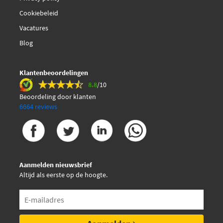
Cookiebeleid
SKF VKDY 311001
Vacatures
Sasic 9006635
Blog
€ 26,51
Sidem 37437
Klantenbeoordelingen
8.8
/10
€ 27,95
Sidem 57133
Beoordeling door klanten
6664 reviews
€ 16,29
TRW JTE757
€ 13,96
TRW JTF201
Aanmelden nieuwsbrief
Altijd als eerste op de hoogte.