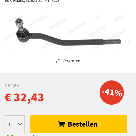
Box, Haaks, M16X1.25, M14X1.5
Vergroten
€ 54,96
-41%
€ 32,43
Bestellen