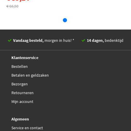
EAN
4044197329922
€ 66,50
Vandaag besteld,
morgen in huis! *
14 dagen,
bedenktijd
Deskundig,
advies
Klantenservice
Bestellen
Betalen en geldzaken
Bezorgen
Retourneren
Mijn account
Algemeen
Service en contact