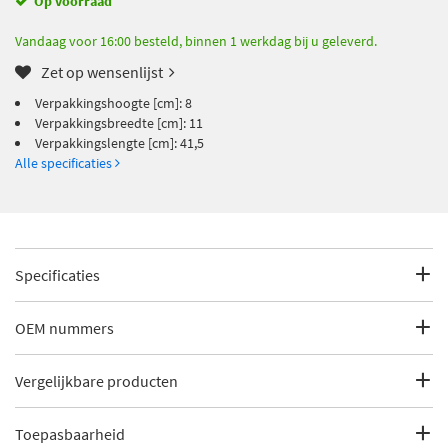
Op voorraad
Vandaag voor 16:00 besteld, binnen 1 werkdag bij u geleverd.
Zet op wensenlijst
Verpakkingshoogte [cm]: 8
Verpakkingsbreedte [cm]: 11
Verpakkingslengte [cm]: 41,5
Alle specificaties
Specificaties
Fabrikantcode
CI-ES-3943
OEM nummers
Merk
Moog
Citroën
Vergelijkbare producten
Citroën
95606880
Categorie
Stuurkogel
Citroën
95606880 (-)
Toepasbaarheid
SKF VKDY 313052
Bekijk meer
Moog Stuurkogel