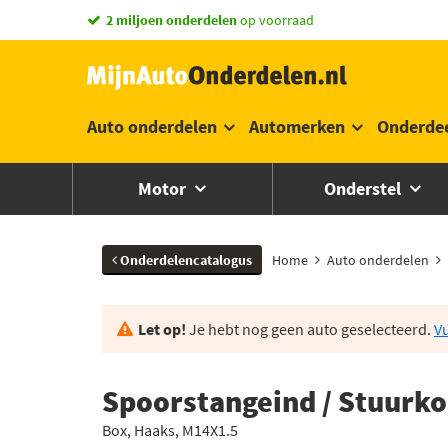
vandaag besteld,
2 miljoen onderdelen
morgen in huis *
op voorraad
Auto onderdelen
Automerken
Onderde
Motor
Onderstel
Onderdelencatalogus
Home
Auto onderdelen
Let op!
Je hebt nog geen auto geselecteerd.
Vu
Spoorstangeind / Stuurk
Box, Haaks, M14X1.5