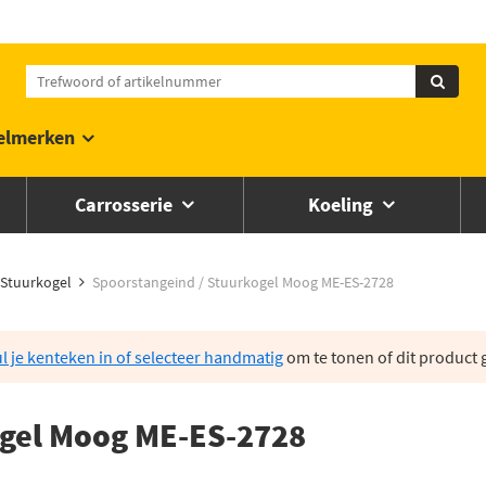
elmerken
Carrosserie
Koeling
Stuurkogel
Spoorstangeind / Stuurkogel Moog ME-ES-2728
l je kenteken in of selecteer handmatig
om te tonen of dit product g
ogel Moog ME-ES-2728