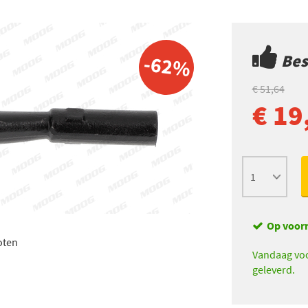
Best
-62%
€ 51,64
€ 19
Op voor
oten
Vandaag voo
geleverd.