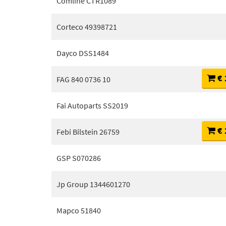
Comline CTR1089
Corteco 49398721
Dayco DSS1484
€ 
FAG 840 0736 10
Fai Autoparts SS2019
€ 
Febi Bilstein 26759
GSP S070286
Jp Group 1344601270
Mapco 51840