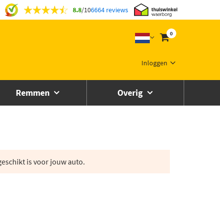
8.8
/
10
6664 reviews
0
Inloggen
Remmen
Overig
eschikt is voor jouw auto.