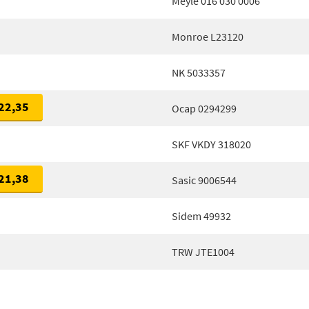
Meyle 016 030 0006
Monroe L23120
NK 5033357
22,35
Ocap 0294299
SKF VKDY 318020
21,38
Sasic 9006544
Sidem 49932
TRW JTE1004