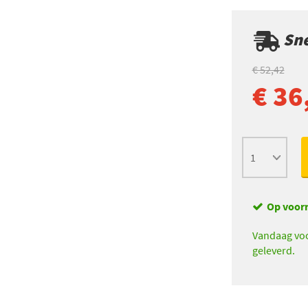
Sne
€ 52,42
€ 36
Op voor
Vandaag voo
geleverd.