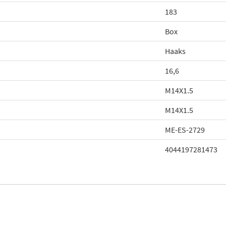
183
Box
Haaks
16,6
M14X1.5
M14X1.5
ME-ES-2729
4044197281473