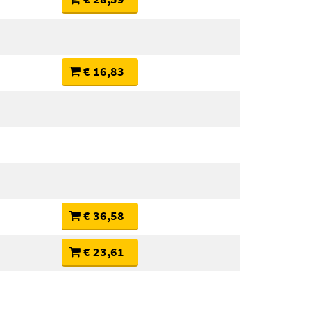
€ 16,83
€ 36,58
€ 23,61