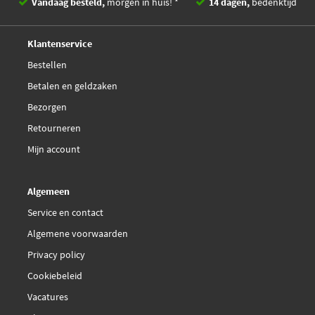
Vandaag besteld,
morgen in huis! *
14 dagen,
bedenktijd
Jp Group 3944601100
Deskundig,
advies
Klantenservice
Mapco 49437
Bestellen
Betalen en geldzaken
Mapco 55501
Bezorgen
Metzger 54040008
Retourneren
Mijn account
Monroe L42108
Algemeen
€ 12,25
NK 5033025
Service en contact
Algemene voorwaarden
Nipparts N4825040
Privacy policy
Ocap 0288077
Cookiebeleid
Vacatures
Sasic 7670007