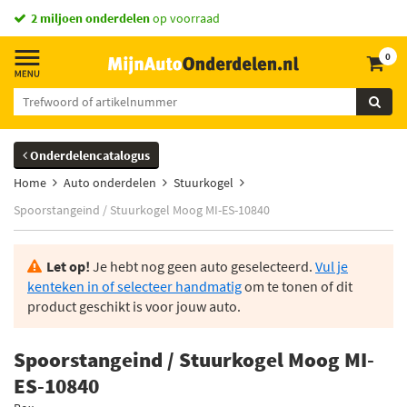
2 miljoen onderdelen
op voorraad
0
Onderdelencatalogus
Home
Auto onderdelen
Stuurkogel
Spoorstangeind / Stuurkogel Moog MI-ES-10840
Let op!
Je hebt nog geen auto geselecteerd.
Vul je
kenteken in of selecteer handmatig
om te tonen of dit
product geschikt is voor jouw auto.
Spoorstangeind / Stuurkogel Moog MI-
ES-10840