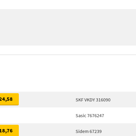
24,58
SKF VKDY 316090
Sasic 7676247
18,76
Sidem 67239