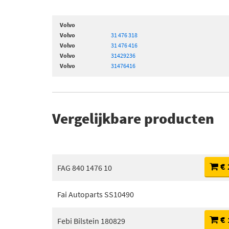
Volvo
Volvo
31 476 318
Volvo
31 476 416
Volvo
31429236
Volvo
31476416
Vergelijkbare producten
€ 
FAG 840 1476 10
Fai Autoparts SS10490
€ 
Febi Bilstein 180829