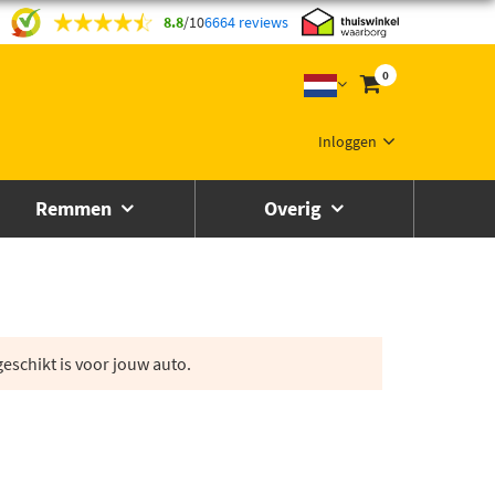
8.8
/
10
6664 reviews
0
Inloggen
Remmen
Overig
eschikt is voor jouw auto.