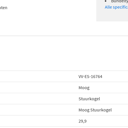
Bundelty
Alle specifi
oten
VV-ES-16764
Moog
Stuurkogel
Moog Stuurkogel
29,9