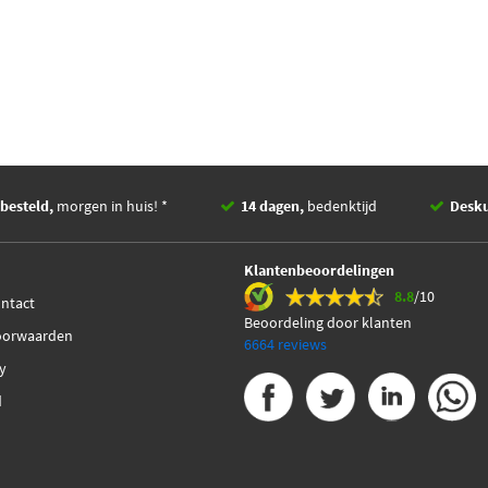
besteld,
morgen in huis! *
14 dagen,
bedenktijd
Desk
Klantenbeoordelingen
8.8
/10
ontact
Beoordeling door klanten
oorwaarden
6664 reviews
cy
d