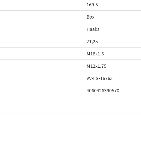
169,5
Box
Haaks
21,25
M18x1.5
M12x1.75
VV-ES-16763
4060426390570