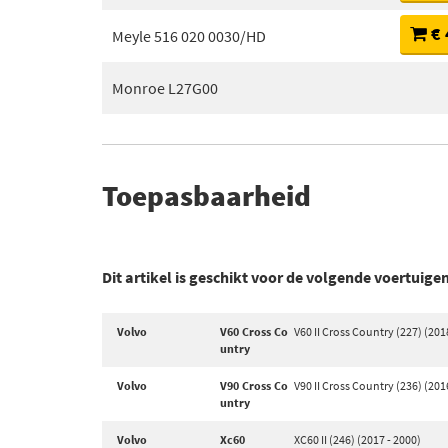
€ 
Meyle 516 020 0030/HD
Monroe L27G00
Toepasbaarheid
Dit artikel is geschikt voor de volgende voertuige
Volvo
V60 Cross Co
V60 II Cross Country (227) (201
untry
Volvo
V90 Cross Co
V90 II Cross Country (236) (201
untry
Volvo
Xc60
XC60 II (246) (2017 - 2000)