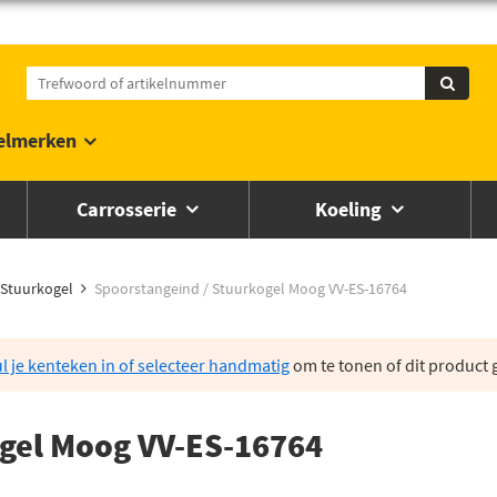
elmerken
Carrosserie
Koeling
Stuurkogel
Spoorstangeind / Stuurkogel Moog VV-ES-16764
l je kenteken in of selecteer handmatig
om te tonen of dit product g
ogel Moog VV-ES-16764