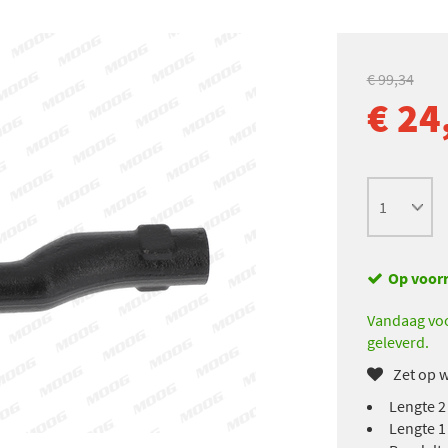
€ 99,34
€ 24
Op voor
Vandaag voo
geleverd.
Zet op w
Lengte 2
Lengte 1