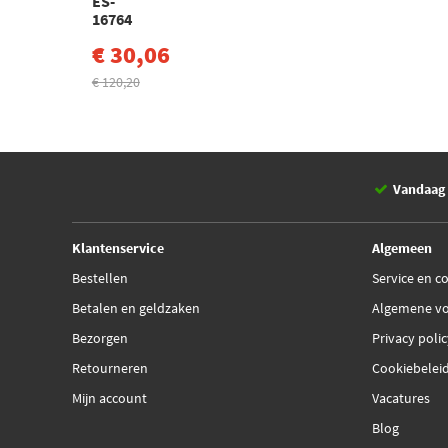
ES-
16764
€ 30,06
€ 120,20
Vandaag 
Klantenservice
Algemeen
Bestellen
Service en c
Betalen en geldzaken
Algemene v
Bezorgen
Privacy poli
Retourneren
Cookiebelei
Mijn account
Vacatures
Blog