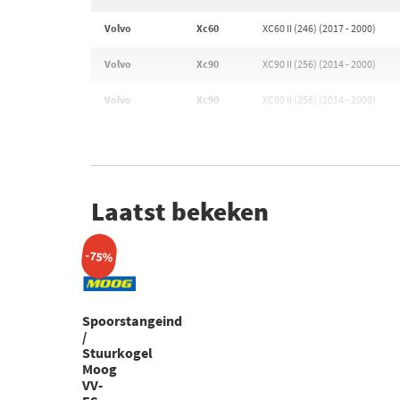
Volvo
Xc60
XC60 II (246) (2017 - 2000)
Volvo
Xc90
XC90 II (256) (2014 - 2000)
Volvo
Xc90
XC90 II (256) (2014 - 2000)
Laatst bekeken
-75%
Spoorstangeind
/
Stuurkogel
Moog
VV-