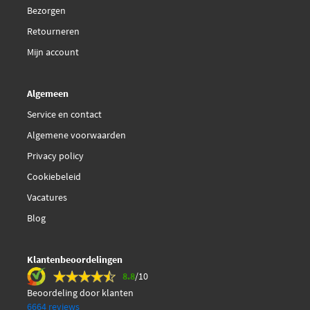
Bezorgen
€ 80,57
Van Wezel 06002132
Retourneren
Mijn account
€ 73,24
Van Wezel 06002167
Algemeen
Service en contact
Algemene voorwaarden
Privacy policy
Cookiebeleid
Vacatures
Blog
Klantenbeoordelingen
8.8
/10
Beoordeling door klanten
6664 reviews