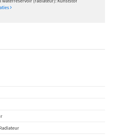
l waterreservoir (radiateur): Kunststof
caties
ur
Radiateur