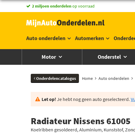
vandaag besteld,
2 miljoen onderdelen
morgen in huis *
op voorraad
Auto onderdelen
Automerken
Onderde
Motor
Onderstel
Onderdelencatalogus
Home
Auto onderdelen
Let op!
Je hebt nog geen auto geselecteerd.
Vu
Radiateur Nissens 61005
Koelribben gesoldeerd, Aluminium, Kunststof, Zon