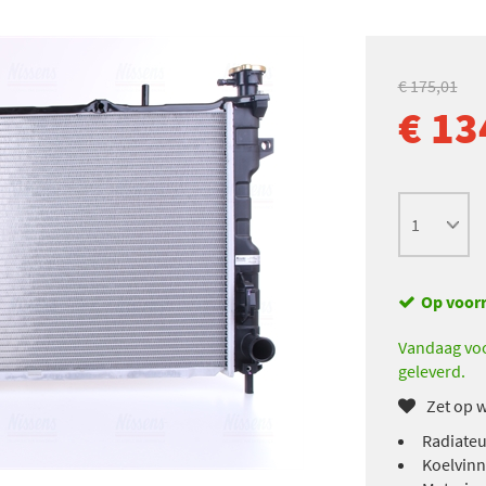
€ 175,01
€ 13
Op voor
Vandaag voo
geleverd.
Zet op w
Radiateu
Koelvinn