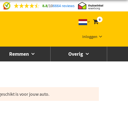
8.8
/
10
6664 reviews
0
Inloggen
Remmen
Overig
eschikt is voor jouw auto.