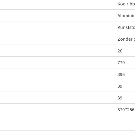
Koelrib
Alumini
Kunststo
Zonder 
26
770
396
39
39
5707286