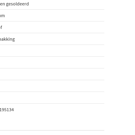
ben gesoldeerd
um
f
pakking
195134