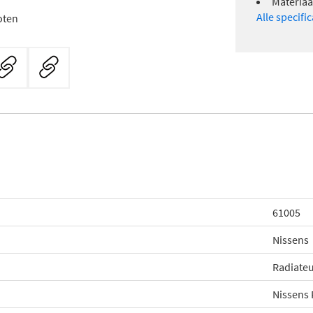
Materiaa
Alle specifi
oten
61005
Nissens
Radiate
Nissens 