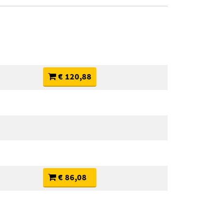
€ 120,88
€ 86,08