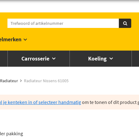
elmerken
Carrosserie
Koeling
Radiateur
Radiateur Nissens 61005
l je kenteken in of selecteer handmatig
om te tonen of dit product g
der pakking