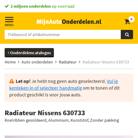
vandaag besteld,
2 miljoen onderdelen
morgen in huis *
op voorraad
0
Onderdelencatalogus
Home
Auto onderdelen
Radiateur
Radiateur Nissens 630733
Let op!
Je hebt nog geen auto geselecteerd.
Vul je
kenteken in of selecteer handmatig
om te tonen of dit
product geschikt is voor jouw auto.
Radiateur Nissens 630733
Koelribben gesoldeerd, Aluminium, Kunststof, Zonder pakking