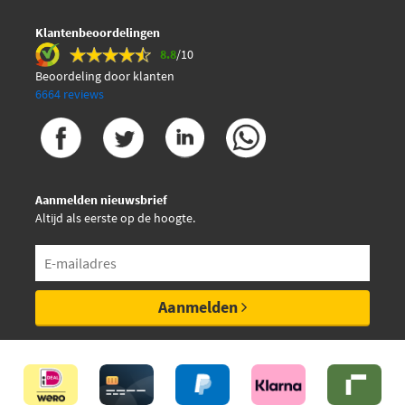
Vauxhall
2140000Q2F
Klantenbeoordelingen
Vauxhall
214005447R
Vauxhall
214106091R
8.8
/10
Vauxhall
214107641R
Beoordeling door klanten
Vauxhall
214107695R
6664 reviews
Vauxhall
4406318
Vauxhall
4419452
Vauxhall
4421803
Vauxhall
93197532
Vauxhall
95507805
Vauxhall
95514141
Aanmelden nieuwsbrief
Vauxhall
95527859
Altijd als eerste op de hoogte.
Vauxhall
95529411
Aanmelden