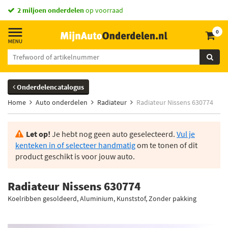
vandaag besteld,
2 miljoen onderdelen
morgen in huis *
op voorraad
0
Onderdelencatalogus
Home
Auto onderdelen
Radiateur
Radiateur Nissens 630774
Let op!
Je hebt nog geen auto geselecteerd.
Vul je
kenteken in of selecteer handmatig
om te tonen of dit
product geschikt is voor jouw auto.
Radiateur Nissens 630774
Koelribben gesoldeerd, Aluminium, Kunststof, Zonder pakking