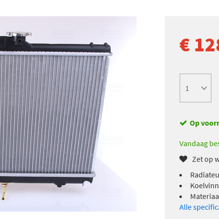
€ 12
Op voor
Vandaag bes
Zet op w
Radiateu
Koelvinn
Materiaa
Alle specifi