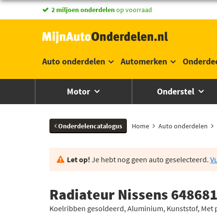
vandaag besteld,
2 miljoen onderdelen
morgen in huis *
op voorraad
Auto onderdelen
Automerken
Onderde
Motor
Onderstel
Onderdelencatalogus
Home
Auto onderdelen
Let op!
Je hebt nog geen auto geselecteerd.
Vu
Radiateur Nissens 64868
Koelribben gesoldeerd, Aluminium, Kunststof, Met