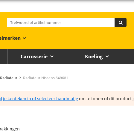
elmerken
Carrosserie
Koeling
Radiateur
Radiateur Nissens 648681
l je kenteken in of selecteer handmatig
om te tonen of dit product g
1
 pakkingen