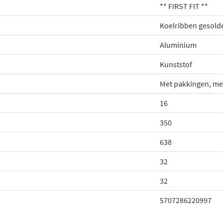
** FIRST FIT **
Koelribben gesold
Aluminium
Kunststof
Met pakkingen, met
16
350
638
32
32
5707286220997