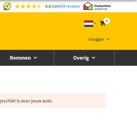
8.8
/
10
6664 reviews
0
Inloggen
Remmen
Overig
eschikt is voor jouw auto.