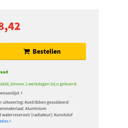
8,42
Bestellen
raad
teld, binnen 2 werkdagen bij u geleverd.
ensenlijst
r uitvoering: Koelribben gesoldeerd
enmateriaal: Aluminium
l waterreservoir (radiateur): Kunststof
caties