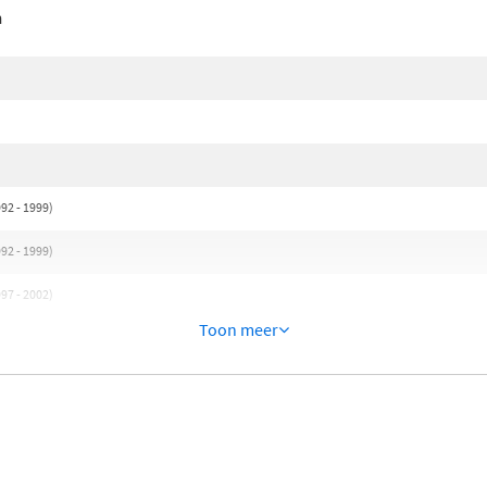
n
)
)
)
2 - 1999)
2 - 1999)
7 - 2002)
Toon meer