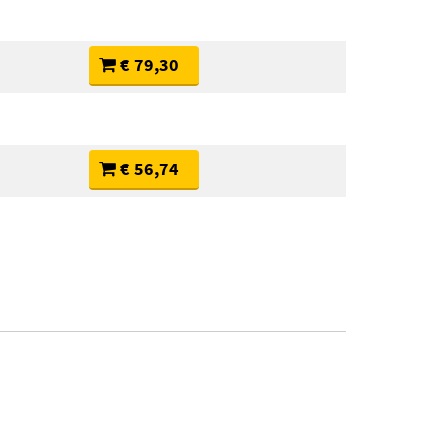
€ 79,30
€ 56,74