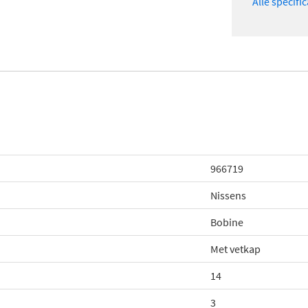
Alle specifi
966719
Nissens
Bobine
Met vetkap
14
3