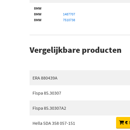
BMW
BMW
1487707
BMW
7510738
Vergelijkbare producten
ERA 880439A
Fispa 85.30307
Fispa 85.30307A2
€ 
Hella 5DA 358 057-151