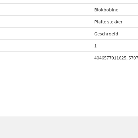
Blokbobine
Platte stekker
Geschroefd
1
4046577011625, 570