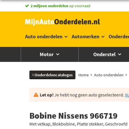
vandaag besteld,
2 miljoen onderdelen
morgen in huis *
op voorraad
Auto onderdelen
Automerken
Onderde
Motor
Onderstel
Onderdelencatalogus
Home
Auto onderdelen
Let op!
Je hebt nog geen auto geselecteerd.
Vu
Bobine Nissens 966719
Met vetkap, Blokbobine, Platte stekker, Geschroefd