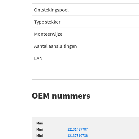
Ontstekingspoel
Type stekker
Monteerwijze
Aantal aansluitingen
EAN
OEM nummers
Mini
Mini
12131487707
Mini
12137510738