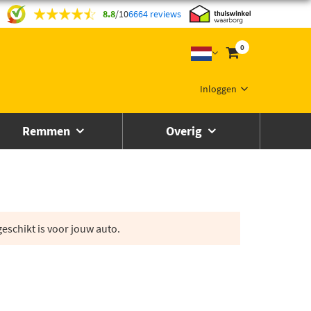
8.8
/
10
6664 reviews
0
Inloggen
Remmen
Overig
eschikt is voor jouw auto.