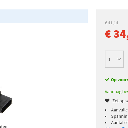
€ 41,14
€ 34
Op voor
Vandaag bes
Zet op w
Aanvulle
Spanning
Aantal c
oten