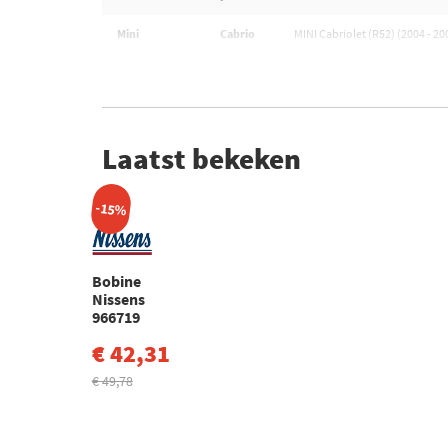
Mini
Cabrio
MINI Cabriolet (R52) (2004 - 20
Laatst bekeken
-15%
Bobine
Nissens
966719
€ 42,31
€ 49,78