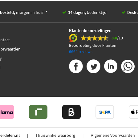
besteld,
morgen in huis! *
14 dagen,
bedenktijd
Desk
Klantenbeoordelingen
8.8
/10
ontact
Beoordeling door klanten
oorwaarden
6664 reviews
cy
d
erdelen.nl
Thuiswinkelwaarborg
Algemene Voorwaarden