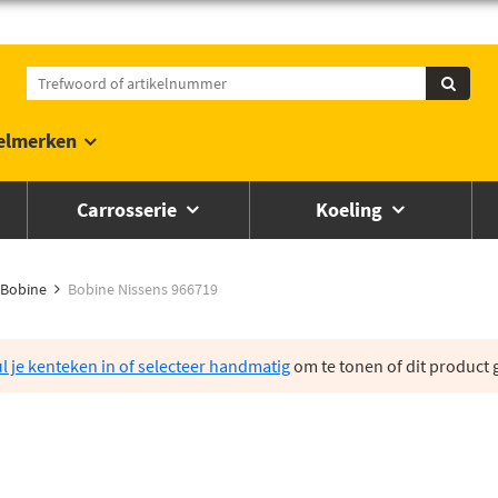
elmerken
Carrosserie
Koeling
Bobine
Bobine Nissens 966719
l je kenteken in of selecteer handmatig
om te tonen of dit product g