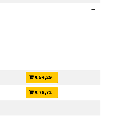
€ 54,29
€ 78,72