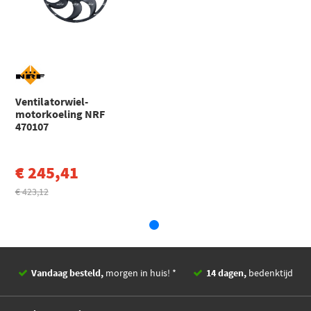
EAN
8718042396341
Mahle Original CFF 261
000S
€ 231,35
Nissens 85729
Topran 113 606
Ventilatorwiel-
motorkoeling NRF
€ 230,38
470107
Van Wezel 0381747
€ 245,41
€ 423,12
Vandaag besteld,
morgen in huis! *
14 dagen,
bedenktijd
Deskundig,
advies