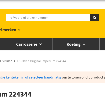
elmerken
Carrosserie
Koeling
EGR-klep
EGR-klep Original Imperium 224344
l je kenteken in of selecteer handmatig
om te tonen of dit product g
ium 224344