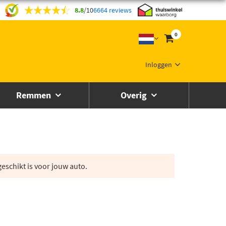
8.8
/
10
6664 reviews
0
Inloggen
Remmen
Overig
eschikt is voor jouw auto.