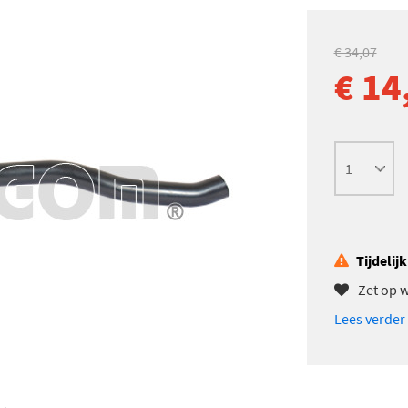
€ 34,07
€ 14
Tijdelij
Zet op w
Lees verder