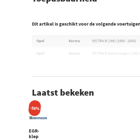
Dit artikel is geschikt voor de volgende voertuige
Opel
Vectra
VECTRA B (J96) (1995 - 2004)
Opel
Vectra
VECTRA B Stationwagen (J96) (
Laatst bekeken
-58%
EGR-
klep