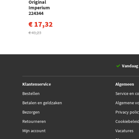
Original
Imperium
224344
€ 17,32
€ 41,23
Vandaag 
Klantenservice
Algemeen
Bestellen
Service en c
Betalen en geldzaken
Algemene v
Bezorgen
Privacy poli
Retourneren
Cookiebelei
Mijn account
Vacatures