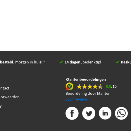
besteld,
morgen in huis! *
14 dagen,
bedenktijd
Desk
Klantenbeoordelingen
8.8
/10
ontact
Beoordeling door klanten
oorwaarden
6664 reviews
cy
d