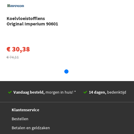
Mapco 28269
Koelvloeistofflens
Metzger 4006191
Original Imperium 90601
Metzger 4010008
€ 30,38
€ 28,93
Swag 11 94 7560
€ 74,11
€ 57,39
Triclo 463316
Vandaag besteld,
morgen in huis! *
14 dagen,
bedenktijd
Deskundig,
advies
Klantenservice
Bestellen
Betalen en geldzaken