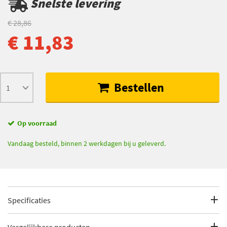
Snelste levering
€ 28,86
€ 11,83
Bestellen
Op voorraad
Vandaag besteld, binnen 2 werkdagen bij u geleverd.
Specificaties
Fabrikantcode
109-0073
Vergelijkbare producten