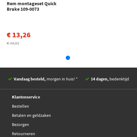
Rem montageset Quick
Toon meer
€ 15,98
Textar 82550600
Brake 109-0073
€ 13,26
€ 34,92
Vandaag besteld,
morgen in huis! *
14 dagen,
bedenktijd
Deskundig,
advies
Klantenservice
Bestellen
Betalen en geldzaken
Bezorgen
Retourneren