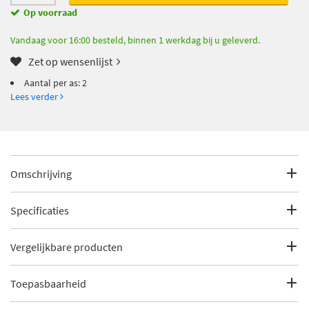
Op voorraad
Vandaag voor 16:00 besteld, binnen 1 werkdag bij u geleverd.
Zet op wensenlijst
Aantal per as: 2
Lees verder
Omschrijving
Aantal per as: 2
Specificaties
EAN: 5706021148695
Fabrikantcode
113-1492X
Vergelijkbare producten
Merk
Quick Brake
Toepasbaarheid
€ 12,49
Autofren Seinsa D7180C
Categorie
Remklauw reparatieset met ruim 30%