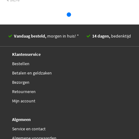
Budweg Caliper 344890
Budweg Caliper 344891
Vandaag besteld,
morgen in huis! *
14 dagen,
bedenktijd
€ 187,32
Budweg Caliper 344998
Deskundig,
advies
Klantenservice
€ 187,32
Budweg Caliper 344999
Bestellen
Betalen en geldzaken
Budweg Caliper 345260
Bezorgen
Retourneren
Budweg Caliper 345261
Mijn account
€ 172,29
Budweg Caliper 345674
Algemeen
€ 172,29
Budweg Caliper 345675
Service en contact
Algemene voorwaarden