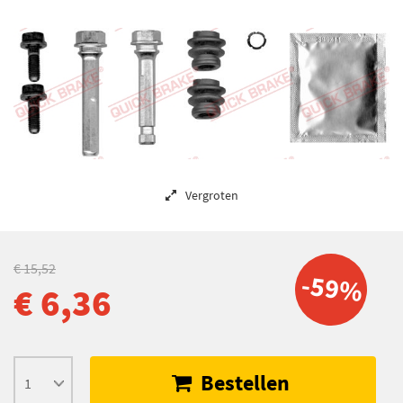
Vergroten
€ 15,52
-59%
€ 6,36
Bestellen