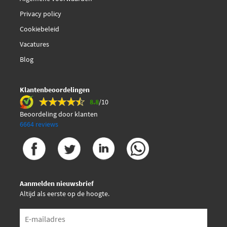
€ 35,57
Ferodo FDB5348
Privacy policy
Cookiebeleid
Jp Group 4861951310
Vacatures
Maxgear 49-1991
Blog
TRW BHU364E
Klantenbeoordelingen
8.8
/10
TRW BHU365E
Beoordeling door klanten
6664 reviews
€ 179,71
TRW BHX773E
€ 179,71
TRW BHX774E
Aanmelden nieuwsbrief
TRW SJ1390
Altijd als eerste op de hoogte.