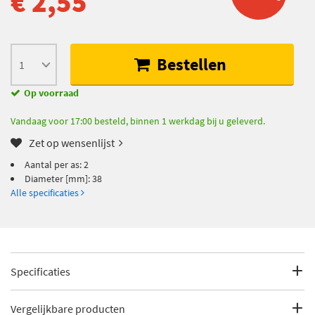
€ 2,55
Bestellen
Op voorraad
Vandaag voor 17:00 besteld, binnen 1 werkdag bij u geleverd.
Zet op wensenlijst
Aantal per as: 2
Diameter [mm]: 38
Alle specificaties
Specificaties
Fabrikantcode
114-0025
Vergelijkbare producten