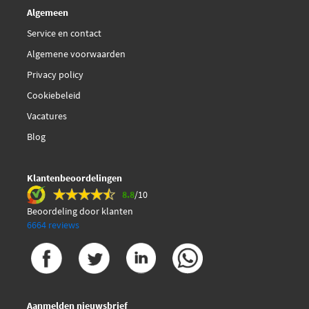
Algemeen
€ 256,56
Budweg Caliper 343643
Service en contact
Algemene voorwaarden
€ 277,24
Budweg Caliper 343720
Privacy policy
€ 165,15
Cookiebeleid
Budweg Caliper 343721
Vacatures
Budweg Caliper 344274
Blog
Budweg Caliper 344275
Klantenbeoordelingen
8.8
/10
Budweg Caliper 344276
Beoordeling door klanten
6664 reviews
Budweg Caliper 344277
Budweg Caliper 344860
Aanmelden nieuwsbrief