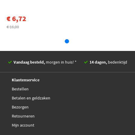
Toon meer
Budweg Caliper 205410
€ 6,72
Budweg Caliper 341448
€ 16,00
Budweg Caliper 341449
Budweg Caliper 34186
Vandaag besteld,
morgen in huis! *
14 dagen,
bedenktijd
Budweg Caliper 34187
Deskundig,
advies
Klantenservice
Budweg Caliper 34218
Bestellen
Betalen en geldzaken
Budweg Caliper 34219
Bezorgen
Retourneren
Budweg Caliper 34242
Mijn account
Budweg Caliper 34243