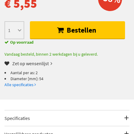
€ 5,55
Bestellen
Op voorraad
Vandaag besteld, binnen 2 werkdagen bij u geleverd.
Zet op wensenlijst
Aantal per as: 2
Diameter [mm]: 54
Alle specificaties
Specificaties
Fabrikantcode
114-0334