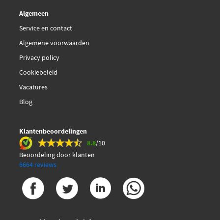
Algemeen
Budweg Caliper 34254
Service en contact
Algemene voorwaarden
Budweg Caliper 34255
Privacy policy
Cookiebeleid
Budweg Caliper 34268
Vacatures
Budweg Caliper 34269
Blog
Budweg Caliper 34284
Klantenbeoordelingen
8.8
/10
Budweg Caliper 34285
Beoordeling door klanten
6664 reviews
Budweg Caliper 34288
Budweg Caliper 34289