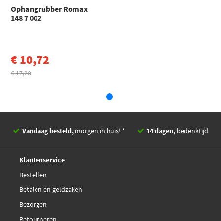
Ophangrubber Romax
Dodge
Ram
148 7 002
RAM Van Tweewieler (1995 - 2005)
Toon meer
€ 10,72
€ 17,28
Vandaag besteld,
morgen in huis! *
14 dagen,
bedenktijd
Deskundig,
advies
Klantenservice
Bestellen
Betalen en geldzaken
Bezorgen
Retourneren