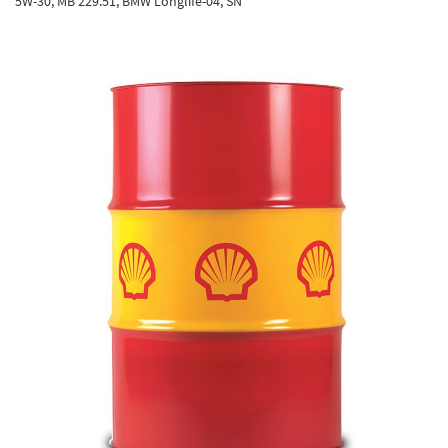
5W-30, MB 229.51, BMW Longlife-04, SN