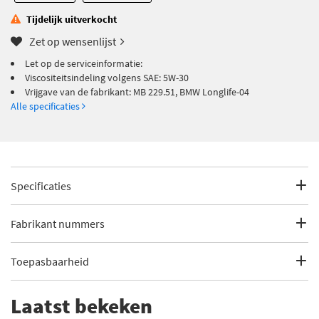
Tijdelijk uitverkocht
Zet op wensenlijst
Let op de serviceinformatie:
Viscositeitsindeling volgens SAE: 5W-30
Vrijgave van de fabrikant: MB 229.51, BMW Longlife-04
Alle specificaties
Specificaties
Fabrikantcode
550040211
Fabrikant nummers
Merk
Shell
550040211
Toepasbaarheid
Categorie
Motorolie
5W-30
Dit artikel is geschikt voor de volgende voertuigen
Laatst bekeken
Bekijk meer
Shell Motorolie
BMW Longlife-04