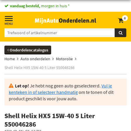
vandaag besteld,
morgen in huis *
0
Onderdelencatalogus
Home
Auto onderdelen
Motorolie
Shell Helix HX5 15W-40 5 Liter 550046286
Let op!
Je hebt nog geen auto geselecteerd.
Vul je
kenteken in of selecteer handmatig
om te tonen of dit
product geschikt is voor jouw auto.
Shell Helix HX5 15W-40 5 Liter
550046286