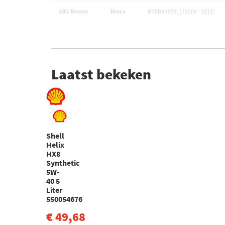
Alfa Romeo
Brera
BRERA (939_) (2006 - 2011)
Laatst bekeken
Shell
Helix
HX8
Synthetic
5W-
40 5
Liter
550054676
€ 49,68