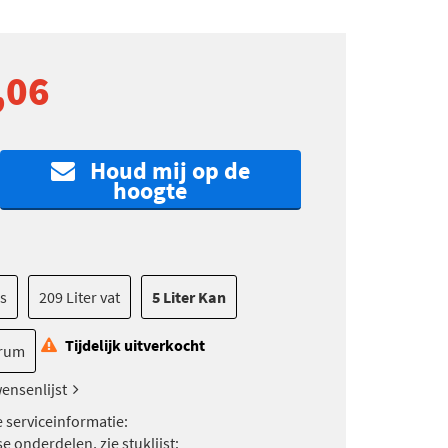
,06
Houd mij op de
hoogte
es
209 Liter vat
5 Liter Kan
Tijdelijk uitverkocht
drum
ensenlijst
e serviceinformatie:
e onderdelen, zie stuklijst: