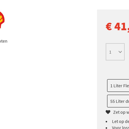
€ 41
oten
1 Liter Fl
55 Liter 
Zet op w
Let op d
Voor loss