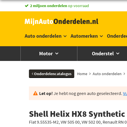
vandaag besteld,
2 miljoen onderdelen
morgen in huis *
op voorraad
Auto onderdelen
Automerken
Onderde
Motor
Onderstel
Onderdelencatalogus
Home
Auto onderdelen
Let op!
Je hebt nog geen auto geselecteerd.
Vu
Shell Helix HX8 Synthetic
Fiat 9.55535-M2, VW 505 00, VW 502 00, Renault RN 