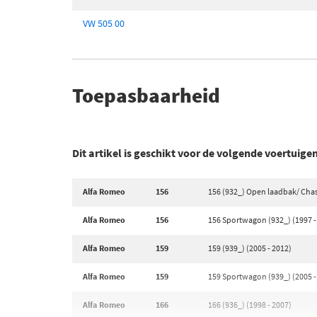
VW 505 00
Toepasbaarheid
Dit artikel is geschikt voor de volgende voertuige
Alfa Romeo
156
156 (932_) Open laadbak/ Chass
Alfa Romeo
156
156 Sportwagon (932_) (1997 -
Alfa Romeo
159
159 (939_) (2005 - 2012)
Alfa Romeo
159
159 Sportwagon (939_) (2005 -
Alfa Romeo
166
166 (936_) (1998 - 2007)