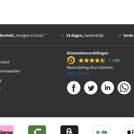
besteld,
morgen in huis! *
14 dagen,
bedenktijd
Desk
Klantenbeoordelingen
8.8
/10
ontact
Beoordeling door klanten
oorwaarden
6664 reviews
cy
d