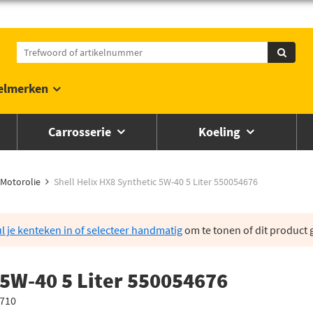
elmerken
Carrosserie
Koeling
Motorolie
Shell Helix HX8 Synthetic 5W-40 5 Liter 550054676
l je kenteken in of selecteer handmatig
om te tonen of dit product g
 5W-40 5 Liter 550054676
0710