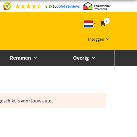
8.8
/
10
6664 reviews
0
Inloggen
Remmen
Overig
eschikt is voor jouw auto.