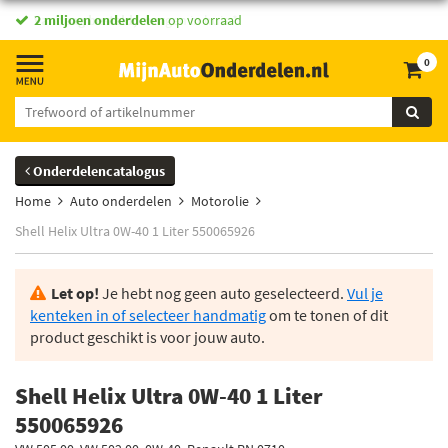
vandaag besteld,
2 miljoen onderdelen
morgen in huis *
op voorraad
0
Onderdelencatalogus
Home
Auto onderdelen
Motorolie
Shell Helix Ultra 0W-40 1 Liter 550065926
Let op!
Je hebt nog geen auto geselecteerd.
Vul je
kenteken in of selecteer handmatig
om te tonen of dit
product geschikt is voor jouw auto.
Shell Helix Ultra 0W-40 1 Liter
550065926