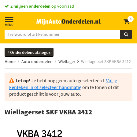
vandaag besteld,
2 miljoen onderdelen
morgen in huis *
op voorraad
0
Onderdelencatalogus
Home
Auto onderdelen
Wiellager
Wiellagerset SKF VKBA 3412
Let op!
Je hebt nog geen auto geselecteerd.
Vul je
kenteken in of selecteer handmatig
om te tonen of dit
product geschikt is voor jouw auto.
Wiellagerset SKF VKBA 3412