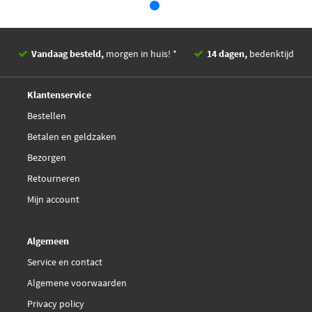
Ruville 220937
Vandaag besteld,
morgen in huis! *
14 dagen,
bedenktijd
€ 66,85
SNR R164.15
Deskundig,
advies
Klantenservice
SNR R164.18
Bestellen
Betalen en geldzaken
Triscan 8530 65108
Bezorgen
Retourneren
Mijn account
Algemeen
Service en contact
Algemene voorwaarden
Privacy policy