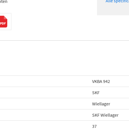
Alle specifi
oten
VKBA 942
SKF
Wiellager
SKF Wiellager
37