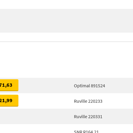
71,63
Optimal 891524
21,99
Ruville 220233
Ruville 220331
SNR R164.21