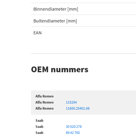
Binnendiameter [mm]
Buitendiameter [mm]
EAN
OEM nummers
Alfa Romeo
Alfa Romeo
115204
Alfa Romeo
11600.25401.08
Saab
Saab
30 520 278
Saab
89 42 765