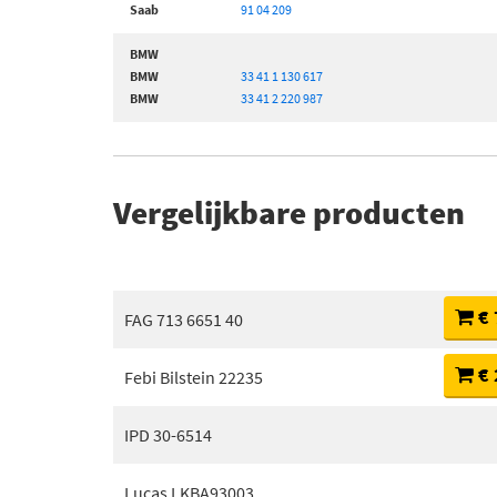
Saab
91 04 209
BMW
BMW
33 41 1 130 617
BMW
33 41 2 220 987
Vergelijkbare producten
€ 
FAG 713 6651 40
€ 
Febi Bilstein 22235
IPD 30-6514
Lucas LKBA93003