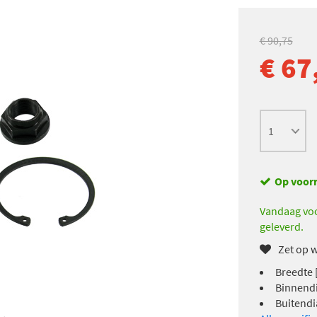
€ 90,75
€ 67
Op voor
Vandaag voo
geleverd.
Zet op w
Breedte 
Binnendi
Buitendi