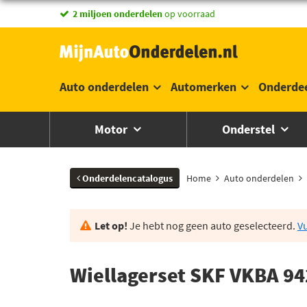
vandaag besteld,
2 miljoen onderdelen
morgen in huis *
op voorraad
Auto onderdelen
Automerken
Onderde
Motor
Onderstel
Onderdelencatalogus
Home
Auto onderdelen
Let op!
Je hebt nog geen auto geselecteerd.
Vu
Wiellagerset SKF VKBA 94