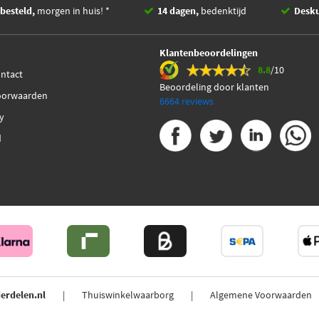
besteld,
morgen in huis! *
14 dagen,
bedenktijd
Desk
Klantenbeoordelingen
8.8
/10
ontact
Beoordeling door klanten
oorwaarden
6664 reviews
cy
d
erdelen.nl
Thuiswinkelwaarborg
Algemene Voorwaarden