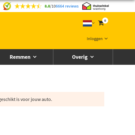
8.8
/
10
6664 reviews
0
Inloggen
Remmen
Overig
eschikt is voor jouw auto.