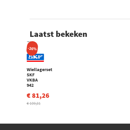
Laatst bekeken
-26%
Wiellagerset
SKF
VKBA
942
€ 81,26
€ 109,81