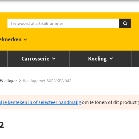
elmerken
Carrosserie
Koeling
Wiellager
Wiellagerset SKF VKBA 942
l je kenteken in of selecteer handmatig
om te tonen of dit product g
2