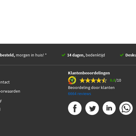
besteld,
morgen in huis! *
14 dagen,
bedenktijd
Desk
Klantenbeoordelingen
8.8
/10
ontact
Beoordeling door klanten
oorwaarden
6664 reviews
cy
d