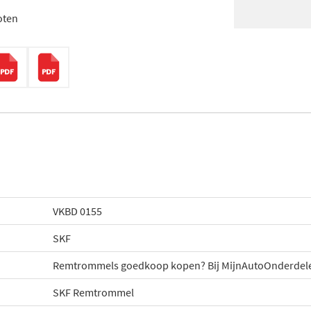
oten
VKBD 0155
SKF
Remtrommels goedkoop kopen? Bij MijnAutoOnderdele
SKF Remtrommel