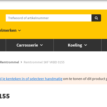
elmerken
Carrosserie
Koeling
Remtrommel
Remtrommel SKF VKBD 0155
l je kenteken in of selecteer handmatig
om te tonen of dit product g
155