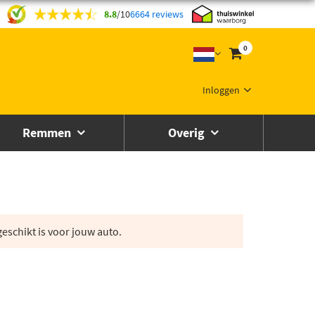
8.8
/
10
6664 reviews
0
Inloggen
Remmen
Overig
eschikt is voor jouw auto.