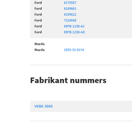
Ford
6170567
Ford
6189661
Ford
6199622
Ford
7220658
Ford
89FB-1238-AC
Ford
89FB-1238-AD
Mazda
Mazda
1E00-32-61YA
Fabrikant nummers
VKBA 3666