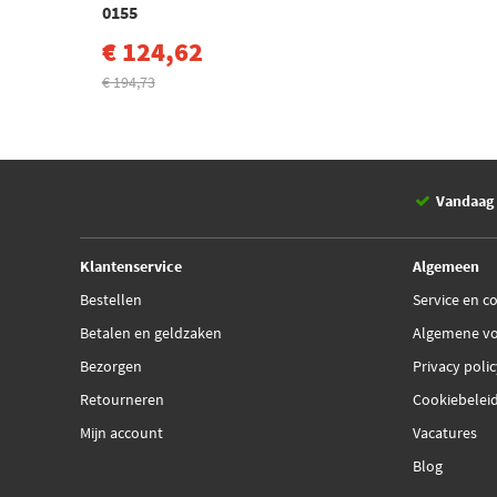
0155
€ 124,62
€ 194,73
Vandaag 
Klantenservice
Algemeen
Bestellen
Service en c
Betalen en geldzaken
Algemene v
Bezorgen
Privacy poli
Retourneren
Cookiebelei
Mijn account
Vacatures
Blog