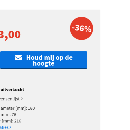
-36%
3,00
Houd mij op de
hoogte
k uitverkocht
ensenlijst
iameter [mm]: 180
[mm]: 76
 [mm]: 216
caties