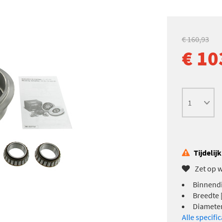
€ 160,93
€ 10
Tijdelij
Zet op w
Binnend
Breedte 
Diameter
Alle specifi