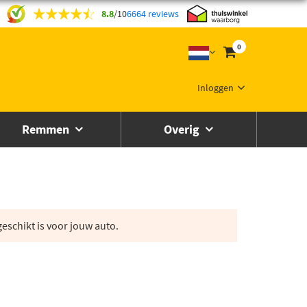
8.8
/
10
6664 reviews
0
Inloggen
Remmen
Overig
eschikt is voor jouw auto.