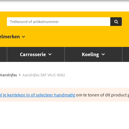
elmerken
Carrosserie
Koeling
Aandrijfas
Aandrijfas SKF VKJC 6082
l je kenteken in of selecteer handmatig
om te tonen of dit product g