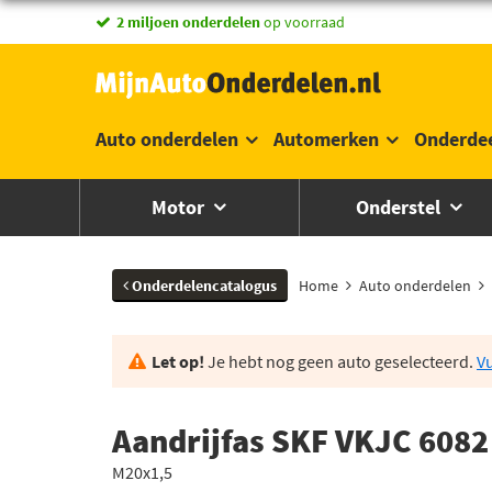
vandaag besteld,
2 miljoen onderdelen
morgen in huis *
op voorraad
Auto onderdelen
Automerken
Onderde
Motor
Onderstel
Onderdelencatalogus
Home
Auto onderdelen
Let op!
Je hebt nog geen auto geselecteerd.
Vu
Aandrijfas SKF VKJC 6082
M20x1,5