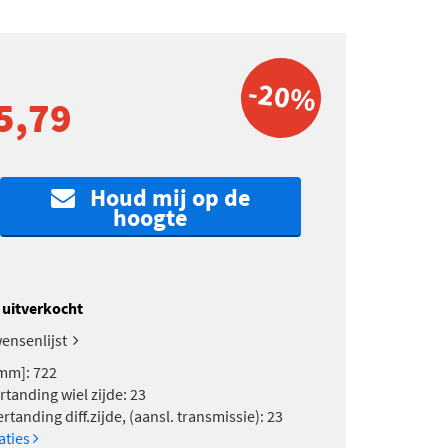
-20%
5,79
Houd mij op de
hoogte
k uitverkocht
ensenlijst
mm]: 722
rtanding wiel zijde: 23
tanding diff.zijde, (aansl. transmissie): 23
caties