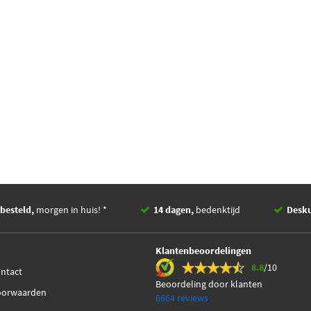
besteld,
morgen in huis! *
14 dagen,
bedenktijd
Desk
Klantenbeoordelingen
8.8
/10
ontact
Beoordeling door klanten
oorwaarden
6664 reviews