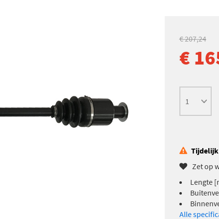
€ 207,24
€ 16
Tijdelij
Zet op w
Lengte [
Buitenve
Binnenver
Alle specifi