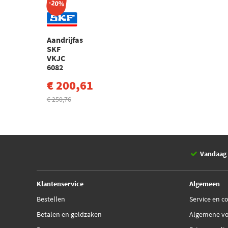
-20%
Aandrijfas
SKF
VKJC
6082
€ 200,61
€ 250,76
Vandaag 
Klantenservice
Algemeen
Bestellen
Service en c
Betalen en geldzaken
Algemene v