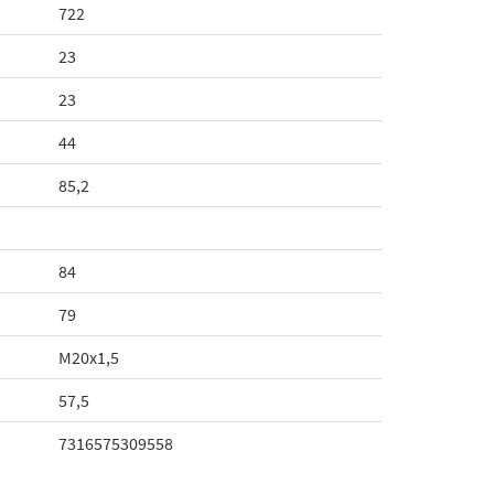
722
23
23
44
85,2
84
79
M20x1,5
57,5
7316575309558