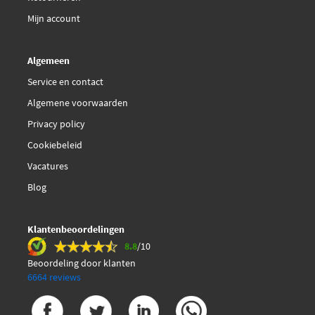
Fiat
SKF VKMA 03240
Fiat
71739919
Mijn account
Fiat
9400816589
Fiat
9614252580
Sasic 1750001
Fiat
9614259780
Algemeen
Toon
meer
Service en contact
Algemene voorwaarden
Privacy policy
Cookiebeleid
Vacatures
Blog
Klantenbeoordelingen
8.8
/10
Beoordeling door klanten
6664 reviews