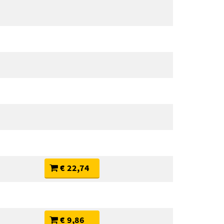
€ 22,74
€ 9,86