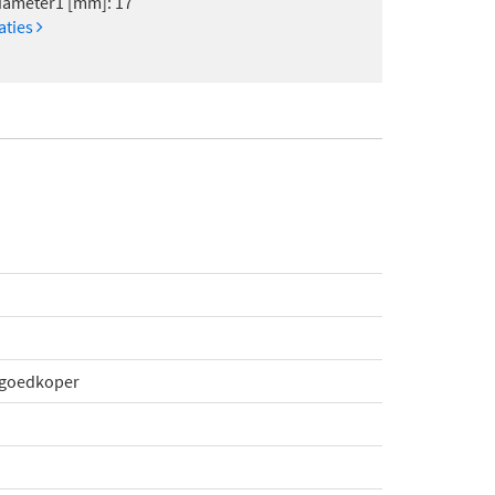
iameter1 [mm]: 17
caties
 goedkoper