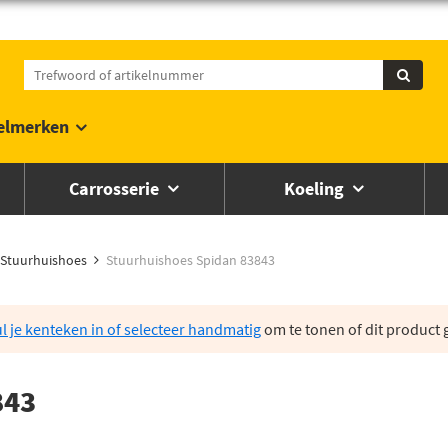
elmerken
Carrosserie
Koeling
Stuurhuishoes
Stuurhuishoes Spidan 83843
l je kenteken in of selecteer handmatig
om te tonen of dit product g
843