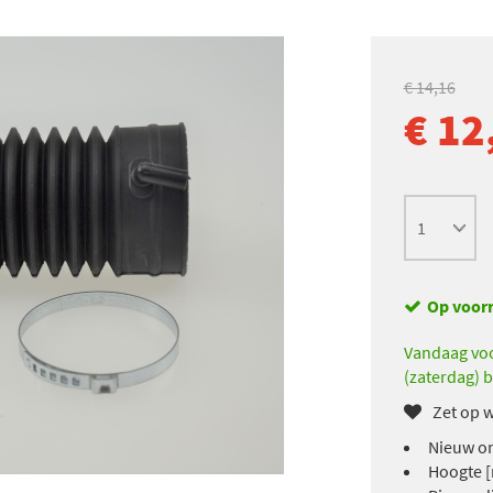
€ 14,16
€ 12
Op voor
Vandaag voo
(zaterdag) b
Zet op w
Nieuw on
Hoogte [