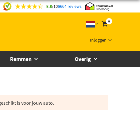
8.8
/
10
6664 reviews
0
Inloggen
Remmen
Overig
eschikt is voor jouw auto.