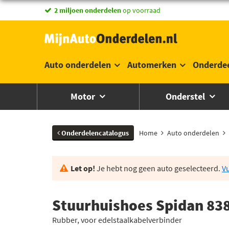
vandaag besteld,
morgen in huis *
Auto onderdelen
Automerken
Onderde
Motor
Onderstel
Onderdelencatalogus
Home
Auto onderdelen
Let op!
Je hebt nog geen auto geselecteerd.
Vu
Stuurhuishoes Spidan 83
Rubber, voor edelstaalkabelverbinder