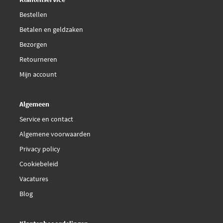
Bestellen
Malo 127739
Betalen en geldzaken
€ 10,45
Bezorgen
Maxgear 12-0165
Retourneren
Metzger 2110167
Mijn account
Meyle 140 161 0062
Algemeen
Service en contact
€ 40,37
Monroe ML5266
Algemene voorwaarden
Privacy policy
Optimal AG-50161
Cookiebeleid
€ 25,89
Swag 30 92 7693
Vacatures
Blog
Topran 112 054