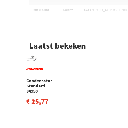
Mitsubishi
Galant
GALANT V (E1_A) (1983 - 1990)
Laatst bekeken
Condensator
Standard
34950
€ 25,77