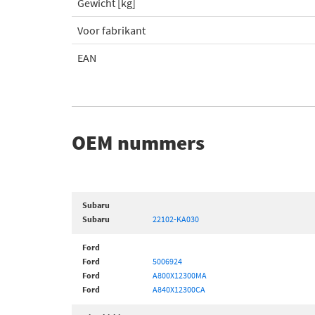
Gewicht [kg]
Voor fabrikant
EAN
OEM nummers
Subaru
Subaru
22102-KA030
Ford
Ford
5006924
Ford
A800X12300MA
Ford
A840X12300CA