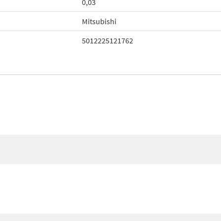
0,03
Mitsubishi
5012225121762