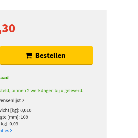
,30
Bestellen
raad
teld, binnen 2 werkdagen bij u geleverd.
ensenlijst
icht [kg]: 0,010
gte [mm]: 108
kg]: 0,03
caties