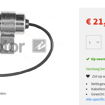
€ 21
Op voor
Vandaag bes
Zet op w
Nettogew
Kabellen
oten
Gewicht [
Alle specifi