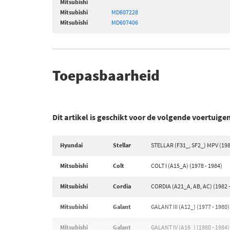
Mitsubishi
Mitsubishi
MD607228
Mitsubishi
MD607406
Toepasbaarheid
Dit artikel is geschikt voor de volgende voertuige
Hyundai
Stellar
STELLAR (F31_, SF2_) MPV (198
Mitsubishi
Colt
COLT I (A15_A) (1978 - 1984)
Mitsubishi
Cordia
CORDIA (A21_A, AB, AC) (1982 
Mitsubishi
Galant
GALANT III (A12_) (1977 - 1980)
Mitsubishi
Galant
GALANT IV (A16_) (1980 - 1984)