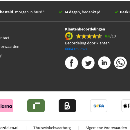
besteld,
morgen in huis! *
14 dagen,
bedenktijd
Desk
Klantenbeoordelingen
8.8
/10
ontact
Beoordeling door klanten
oorwaarden
6664 reviews
cy
d
erdelen.nl
Thuiswinkelwaarborg
Algemene Voorwaarden