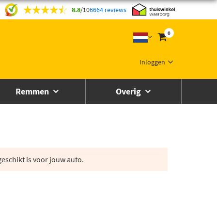
8.8
/
10
6664 reviews
0
Inloggen
Remmen
Overig
eschikt is voor jouw auto.