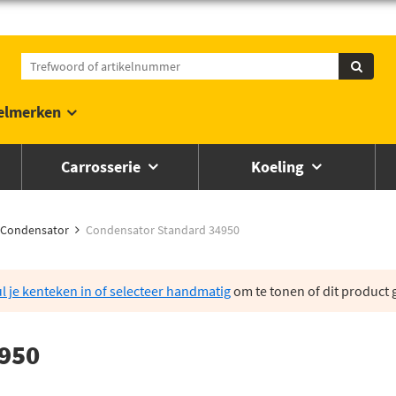
elmerken
Carrosserie
Koeling
Condensator
Condensator Standard 34950
l je kenteken in of selecteer handmatig
om te tonen of dit product g
950