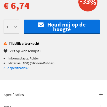
-33%
€ 6,74
Houd mij op de
hoogte
Tijdelijk uitverkocht
Zet op wensenlijst
Inbouwplaats: Achter
Materiaal: MVQ (Silicoon-Rubber)
Alle specificaties
Specificaties
Fabrikantcode
30 10 4153