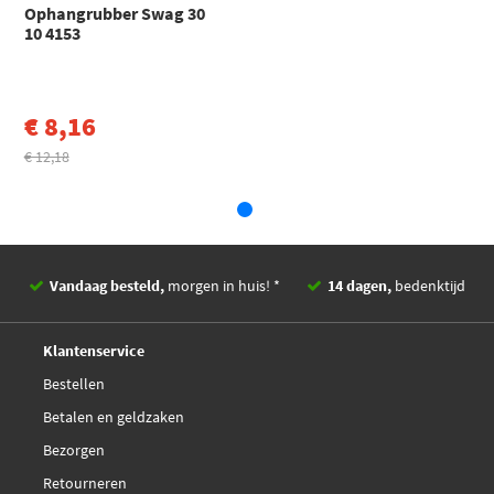
Ophangrubber Swag 30
Audi
A3
10 4153
A3 (8V1, 8VK) (2012 - 2020)
Toon meer
€ 8,16
€ 12,18
Vandaag besteld,
morgen in huis! *
14 dagen,
bedenktijd
Deskundig,
advies
Klantenservice
Bestellen
Betalen en geldzaken
Bezorgen
Retourneren