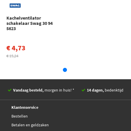
Audi
90
Aantal schakelstappen
4
90 B2 (813, 814, 853) (1984 - 1988)
EAN
4044688456236
Kachelventilator
Audi
90
schakelaar Swag 30 94
90 B2 (813, 814, 853) Hatchback (1984 - 1988)
5623
Toon meer
€ 4,73
€ 15,24
Vandaag besteld,
morgen in huis! *
14 dagen,
bedenktijd
Deskundig,
advies
Klantenservice
Bestellen
Betalen en geldzaken