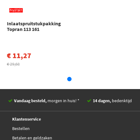
Audi
A3
Payen JD6042
A3 Sportback (8PA) (2004 - 2015)
Inlaatspruitstukpakking
Audi
A4
Topran 113 161
A4 B7 (8EC) (2004 - 2009)
Toon meer
€ 11,27
€ 29,68
Vandaag besteld,
morgen in huis! *
14 dagen,
bedenktijd
Deskundig,
advies
Klantenservice
Bestellen
Betalen en geldzaken