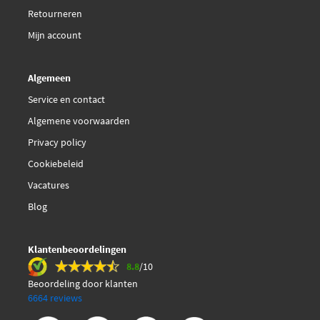
Retourneren
Topran 208 743
Mijn account
Algemeen
Service en contact
Algemene voorwaarden
Privacy policy
Cookiebeleid
Vacatures
Blog
Klantenbeoordelingen
8.8
/10
Beoordeling door klanten
6664 reviews