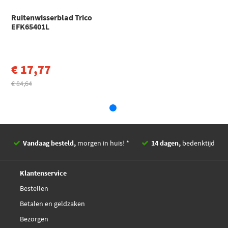
8 Gran Coupe (G16, F93) (2019 - 2000)
EAN
5052827008405
Ruitenwisserblad Trico
BMW
X1
EFK65401L
X1 (F48) (2014 - 2022)
Toon meer
€ 17,77
€ 84,64
Vandaag besteld,
morgen in huis! *
14 dagen,
bedenktijd
Deskundig,
advies
Klantenservice
Bestellen
Betalen en geldzaken
Bezorgen