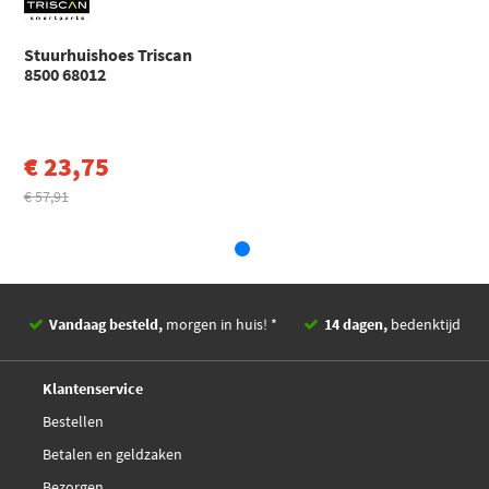
Subaru
Legacy
LEGACY IV Stationwagen (BP) (2003 - 2009)
EAN
5710476337405
Stuurhuishoes Triscan
Subaru
Outback
8500 68012
OUTBACK (BP) (2003 - 2010)
Toon meer
€ 23,75
€ 57,91
Vandaag besteld,
morgen in huis! *
14 dagen,
bedenktijd
Deskundig,
advies
Klantenservice
Bestellen
Betalen en geldzaken
Bezorgen