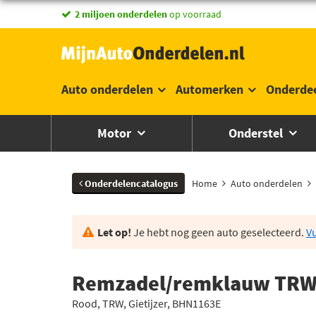
vandaag besteld,
2 miljoen onderdelen
morgen in huis *
op voorraad
Auto onderdelen
Automerken
Onderde
Motor
Onderstel
Onderdelencatalogus
Home
Auto onderdelen
Let op!
Je hebt nog geen auto geselecteerd.
Vu
Remzadel/remklauw TRW
Rood, TRW, Gietijzer, BHN1163E