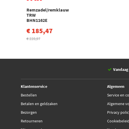
Remzadel/remklauw
TRW
BHN1162E
€ 185,47
€ 228,97
Vandaag 
Klantenservice
Algemeen
Bestellen
Service en c
Betalen en geldzaken
Algemene v
Bezorgen
Privacy poli
Retourneren
Cookiebelei