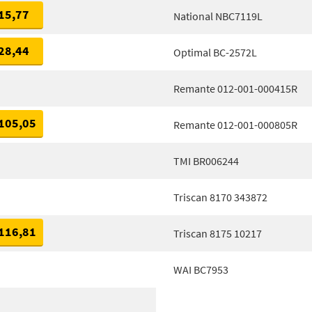
15,77
National NBC7119L
28,44
Optimal BC-2572L
Remante 012-001-000415R
105,05
Remante 012-001-000805R
TMI BR006244
Triscan 8170 343872
116,81
Triscan 8175 10217
WAI BC7953