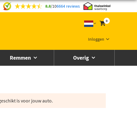
8.8
/
10
6664 reviews
0
Inloggen
Remmen
Overig
eschikt is voor jouw auto.