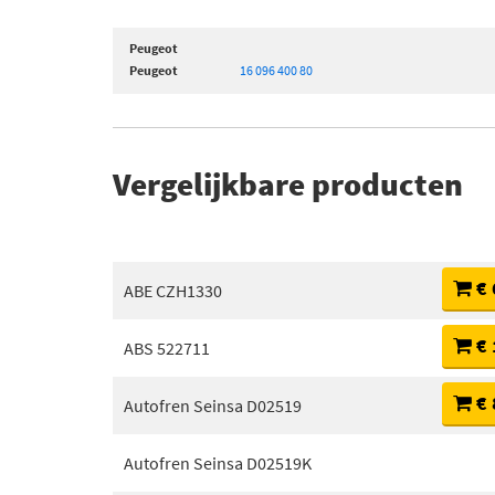
Peugeot
Peugeot
16 096 400 80
Vergelijkbare producten
€ 
ABE CZH1330
€ 
ABS 522711
€ 
Autofren Seinsa D02519
Autofren Seinsa D02519K