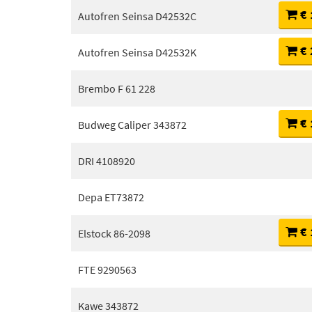
€ 
Autofren Seinsa D42532C
€ 
Autofren Seinsa D42532K
Brembo F 61 228
€ 
Budweg Caliper 343872
DRI 4108920
Depa ET73872
€ 
Elstock 86-2098
FTE 9290563
Kawe 343872