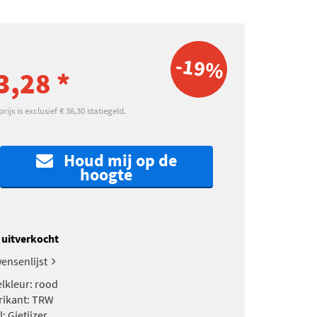
-19%
3,28 *
ijs is exclusief € 36,30 statiegeld.
Houd mij op de
hoogte
k uitverkocht
ensenlijst
kleur: rood
rikant: TRW
: Gietijzer