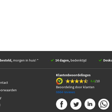
besteld,
morgen in huis! *
14 dagen,
bedenktijd
Desk
Klantenbeoordelingen
8.8
/10
ontact
Beoordeling door klanten
oorwaarden
6664 reviews
cy
d