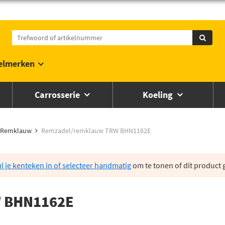
elmerken
Carrosserie
Koeling
Remklauw
Remzadel/remklauw TRW BHN1162E
l je kenteken in of selecteer handmatig
om te tonen of dit product g
 BHN1162E