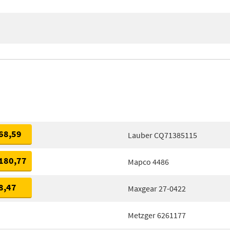
68,59
Lauber CQ71385115
180,77
Mapco 4486
8,47
Maxgear 27-0422
Metzger 6261177