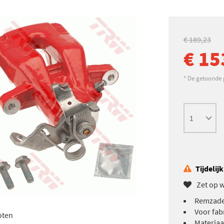
€ 189,23
€ 15
* De getoonde pr
Tijdelij
Zet op w
Remzadel
Voor fab
oten
Materiaal