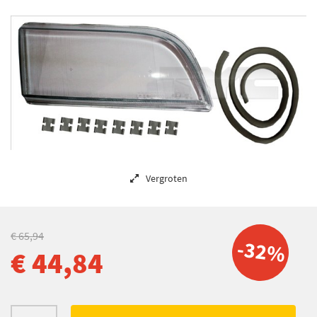
Vergroten
€ 65,94
-32%
€ 44,84