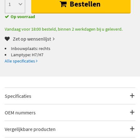
Bestellen
Op voorraad
Vandaag voor 18:00 besteld, binnen 2 werkdagen bij u geleverd.
Zet op wensenlijst
Inbouwplaats: rechts
Lamptype: H7/H7
Alle specificaties
Specificaties
Fabrikantcode
20-0271-LA-1
OEM nummers
Merk
TYC
Volvo
Vergelijkbare producten
Volvo
30864584
Categorie
Koplampglas kapot? Vervang het zelf en