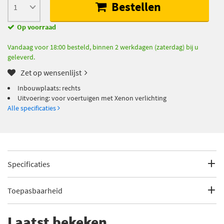
Bestellen
Op voorraad
Vandaag voor 18:00 besteld, binnen 2 werkdagen (zaterdag) bij u
geleverd.
Zet op wensenlijst
Inbouwplaats: rechts
Uitvoering: voor voertuigen met Xenon verlichting
Alle specificaties
Specificaties
Fabrikantcode
20-12925-LA-1
Toepasbaarheid
Merk
TYC
Dit artikel is geschikt voor de volgende voertuigen
Laatst bekeken