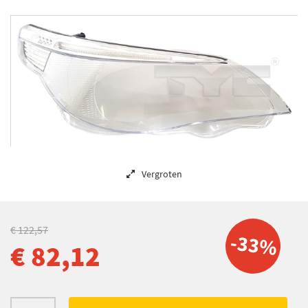
Vergroten
€ 122,57
-33%
€ 82,12