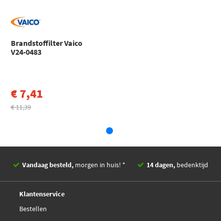
Buitendiameter
56
[mm]
Purflux EP164
Buitendiameter 1
60
[mm]
Brandstoffilter Vaico
Tecnocar B57
V24-0483
EAN
0404600163022, 4046001630224
Valeo 587008
€ 7,41
Wix Filters WF8316
€ 11,39
Vandaag besteld,
morgen in huis! *
14 dagen,
bedenktijd
Deskundig,
advies
Klantenservice
Bestellen